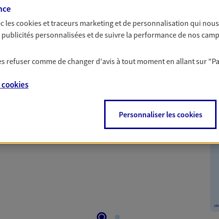
à prendre les bonnes décisions
nce
c les
cookies et traceurs
marketing et de personnalisation qui nous
es publicités personnalisées et de suivre la performance de nos cam
 les refuser comme de changer d'avis à tout moment en allant sur
"P
nte
e
cookies
nt tout en vous protégeant. Pour la souscription de
Personnaliser les cookies
 remboursement allant jusqu'à 300€ sur votre compte.
le sur une sélection de contrat Santé, Prévoyance et