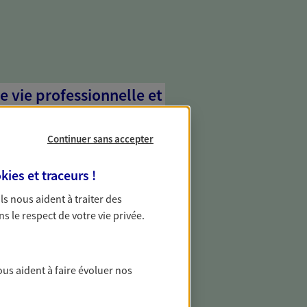
e vie professionnelle et
vée
Continuer sans accepter
 écoute pour vous proposer des
les couvrant les risques liés à votre
kies et traceurs
!
es risques liés à votre vie privée. Un seul
ous vos besoins, ça change tout.
 Ils nous aident à traiter des
ns le respect de votre vie privée.
gestion de votre
ous aident à faire évoluer nos
otre patrimoine avec nos solutions pour
ments et protéger vos actifs.