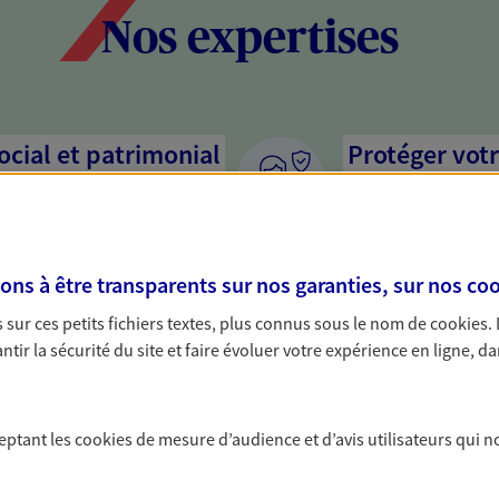
Nos expertises
social et patrimonial
Protéger votr
votre vie pri
stratégie, il est nécessaire
Nous sommes à votre
c, nous vous accompagnons pour
solutions assurantiel
s à être transparents sur nos garanties, sur nos
coo
votre situation. Une analyse
activité, mais aussi l
s conseils cohérents avec vos
interlocuteur pour t
sur ces petits fichiers textes, plus connus sous le nom de
cookies
.
tir la sécurité du site et faire évoluer votre expérience en ligne, da
mettre votre
Optimiser la 
patrimoine
ceptant les
cookies
de mesure d’audience et d’avis utilisateurs qui n
ssion de votre patrimoine à
Gérez et optimisez v
et vos proches en respectant vos
diversifier vos place