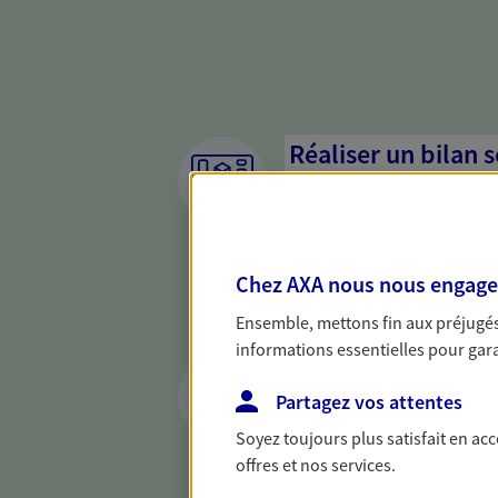
Réaliser un bilan 
de votre situation
Parce qu'avant de définir une 
d'établir un bon diagnosti
Chez AXA nous nous engageon
dresser un bilan complet de 
solide pour vous formuler de
Ensemble, mettons fin aux préjugés 
besoins.
informations essentielles pour garan
Préparer et trans
succession
Partagez vos attentes
Soyez toujours plus satisfait en ac
Préparer au mieux la transmi
offres et nos services.
votre conjoint, vos enfants 