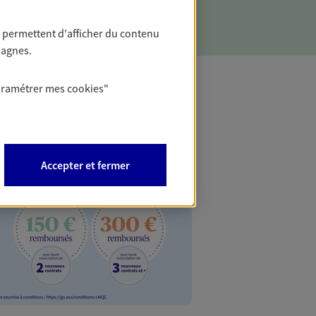
 permettent d'afficher du contenu
pagnes.
aramétrer mes
cookies
"
AXA Oppo
Bénéficiez de l'off
Accepter et fermer
inclus en vous rens
AXA Opportunité Ind
capitalisation ou d
PROFITEZ DE L'OFF