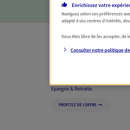
objectifs et en vous aidant 
Enrichissez votre expérie
Naviguez selon vos préférences ave
adapté à vos centres d'intérêts, d
Vous êtes libre de les accepter, de
Mon Offre Gagna
Consulter notre politique d
Profitez d’une offre de rembourseme
nouveaux contrats, bénéficiez d'un
Offre soumise à conditions et valab
Epargne & Retraite.
PROFITEZ DE L'OFFRE