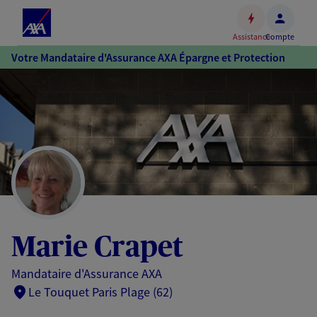
Espace
client
Assistance
Compte
Accéder
Votre Mandataire d'Assurance AXA Épargne et Protection
au
contenu
principal
Accéder
au
pied
de
page
Marie Crapet
Mandataire d'Assurance AXA
Le Touquet Paris Plage (62)