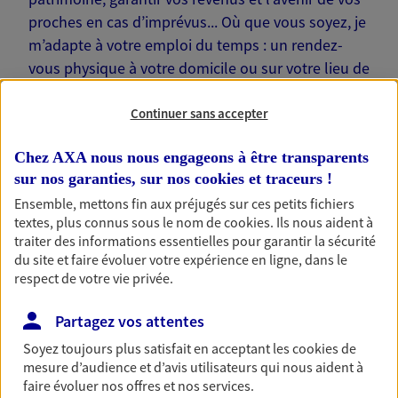
proches en cas d’imprévus... Où que vous soyez, je
m’adapte à votre emploi du temps : un rendez-
vous physique à votre domicile ou sur votre lieu de
travail… Je suis là pour échanger avec vous !
Continuer sans accepter
Chez AXA nous nous engageons à être transparents
sur nos garanties, sur nos
cookies et traceurs
!
Nos offres phares
Ensemble, mettons fin aux préjugés sur ces petits fichiers
textes, plus connus sous le nom de
cookies
. Ils nous aident à
traiter des informations essentielles pour garantir la sécurité
du site et faire évoluer votre expérience en ligne, dans le
respect de votre vie privée.
Épargne
Réalisez vos projets grâce à votre épargne : achat
Partagez vos attentes
immobilier, études des enfants ou voyage autour
du monde… Épargnez à votre rythme et
Soyez toujours plus satisfait en acceptant les
cookies
de
simplement, selon votre profil.
mesure d’audience et d’avis utilisateurs qui nous aident à
faire évoluer nos offres et nos services.