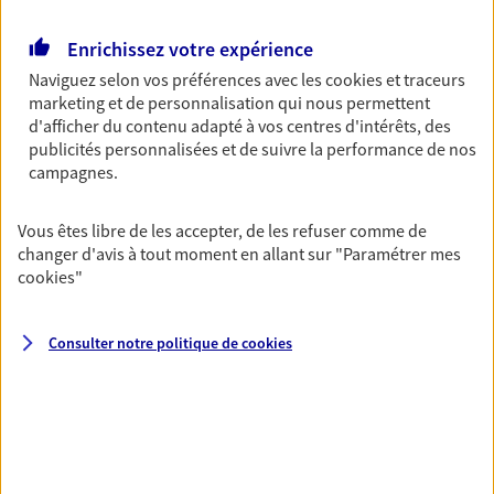
Retraite
Enrichissez votre expérience
Préparez sereinement ce nouveau chapitre de
Naviguez selon vos préférences avec les
cookies et traceurs
votre vie avec les conseils d'un expert. Découvrez
marketing et de personnalisation qui nous permettent
notre solution PER (Plan Epargne Retraite)
d'afficher du contenu adapté à vos centres d'intérêts, des
spécialement conçue pour la retraite.
publicités personnalisées et de suivre la performance de nos
campagnes.
Santé
Couvrez vos dépenses de santé ainsi que celles de
Vous êtes libre de les accepter, de les refuser comme de
votre famille avec la complémentaire santé qui
changer d'avis à tout moment en allant sur
"Paramétrer mes
vous ressemble.
cookies
"
Consulter notre politique de
cookies
Prévoyance
Pour un avenir serein, assurez-vous avec notre
contrat prévoyance. Préservez vos proches en cas
d'accident ou de maladie en optant pour les
garanties incapacité temporaire totale de travail,
invalidité ou de décès.