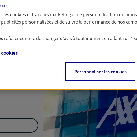
nce
Nous rencontrer
c les
cookies et traceurs
marketing et de personnalisation qui nous
es publicités personnalisées et de suivre la performance de nos cam
 les refuser comme de changer d'avis à tout moment en allant sur
"P
e
cookies
Personnaliser les cookies
 de 14:00 à