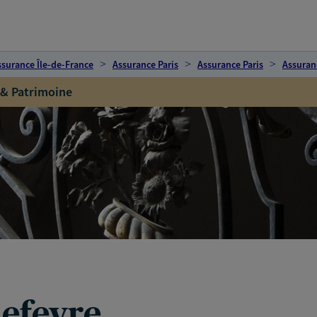
ssurance Île-de-France
Assurance Paris
Assurance Paris
Assuran
 & Patrimoine
efevre