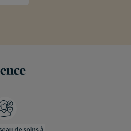
rence
éseau de soins à