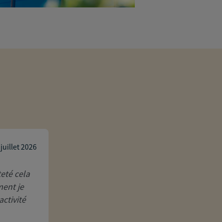
Laure Hourtoulle
 juillet 2026
eté cela
Disponible, à l'écoute et d'excellent c
ment je
interlocuteur de grande qualité, très au
activité
moi (30 ans de relation professionnelle