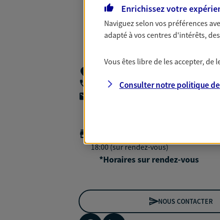
Enrichissez votre expérie
Naviguez selon vos préférences ave
adapté à vos centres d'intérêts, d
Vous êtes libre de les accepter, de
9 Rue De La Fidelite,
75010 Paris
Consulter notre politique d
01 47 70 78 78
agencea2p.dominique.lefevre@axa.fr
Horaires :
Ouvert
de 09:00 à 12:30 (sur rendez-vous)
puis
18:00 (sur rendez-vous)
*Horaires sur rendez-vous
NOUS CONTACTER