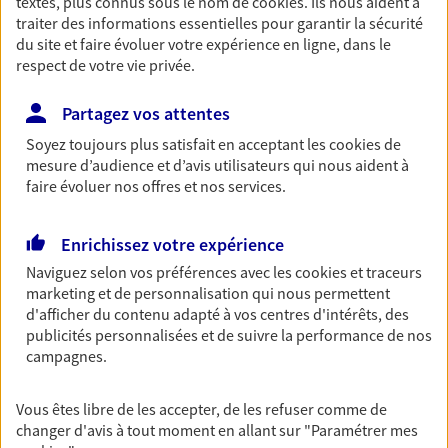
textes, plus connus sous le nom de
cookies
. Ils nous aident à
traiter des informations essentielles pour garantir la sécurité
du site et faire évoluer votre expérience en ligne, dans le
01 75 43 61 30
respect de votre vie privée.
NOUS CONTACTER
Partagez vos attentes
VOIR NOTRE SITE WEB
Soyez toujours plus satisfait en acceptant les
cookies
de
mesure d’audience et d’avis utilisateurs qui nous aident à
faire évoluer nos offres et nos services.
N° Orias * (orias.fr) : 07007469
Enrichissez votre expérience
Naviguez selon vos préférences avec les
cookies et traceurs
Jerome Nivet Carzon
marketing et de personnalisation qui nous permettent
Agent général d'assurance exclusif AXA
d'afficher du contenu adapté à vos centres d'intérêts, des
publicités personnalisées et de suivre la performance de nos
Prévoyance & Patrimoine
campagnes.
87 Rue Saint-honore, 75001 Paris
Horaires :
Fermé
Vous êtes libre de les accepter, de les refuser comme de
Ouvre demain à 09:00
changer d'avis à tout moment en allant sur
"Paramétrer mes