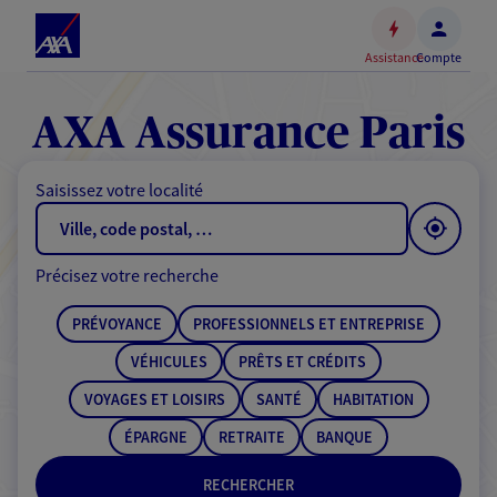
Espace
client
Assistance
Compte
Accéder
au
contenu
AXA Assurance Paris
principal
Accéder
Saisissez votre localité
au
pied
de
Précisez votre recherche
page
PRÉVOYANCE
PROFESSIONNELS ET ENTREPRISE
VÉHICULES
PRÊTS ET CRÉDITS
VOYAGES ET LOISIRS
SANTÉ
HABITATION
ÉPARGNE
RETRAITE
BANQUE
RECHERCHER