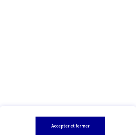
https://www.orias.fr/
code des
*
- Les agents AXA sont régis par le
assurances
À PROPOS D'AXA
NOS AUTRES PRODUITS
SITES AXA
Accepter et fermer