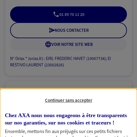
01 89 70 11 20
NOUS CONTACTER
VOIR NOTRE SITE WEB
N° Orias * (orias.fr) : EIRL FREDERIC HAVET (19007734); EI
RESTIVO LAURENT (23002826)
Denis Comissot
Continuer sans accepter
Agent général d'assurance exclusif AXA
Prévoyance & Patrimoine
Chez AXA nous nous engageons à être transparents
18 Rue Duphot, 75001 Paris
sur nos garanties, sur nos
cookies et traceurs
!
Horaires :
Fermé
Ensemble, mettons fin aux préjugés sur ces petits fichiers
Ouvre demain à 09:00