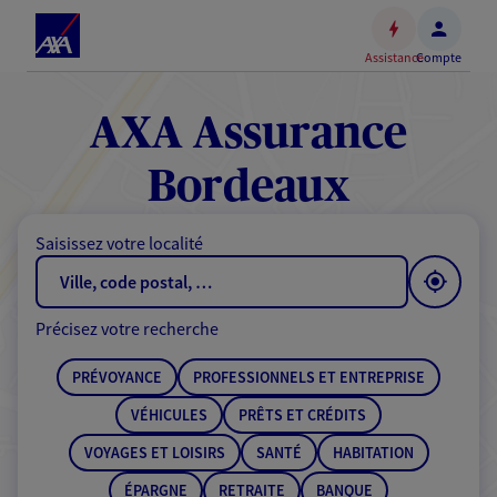
Espace
client
Assistance
Compte
Accéder
au
contenu
AXA Assurance
principal
Accéder
Bordeaux
au
pied
Saisissez votre localité
de
page
Précisez votre recherche
PRÉVOYANCE
PROFESSIONNELS ET ENTREPRISE
VÉHICULES
PRÊTS ET CRÉDITS
VOYAGES ET LOISIRS
SANTÉ
HABITATION
ÉPARGNE
RETRAITE
BANQUE