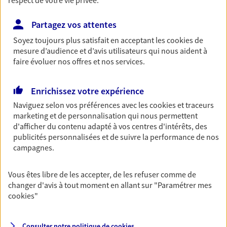
respect de votre vie privée.
Gironde possède un réseau de transport en commun efficace, avec
des bus et un tramway, ainsi que de nombreuses pistes cyclables et
Partagez vos attentes
stations de vélo en libre-service.
Soyez toujours plus satisfait en acceptant les
cookies
de
mesure d’audience et d’avis utilisateurs qui nous aident à
Une grande ville à l'empreinte historique indéniable
faire évoluer nos offres et nos services.
Avec ses rues piétonnes et ses commerces variés, le centre-ville de
Bordeaux est l'un des plus attrayants du territoire français. Propre et
Enrichissez votre expérience
bien entretenue, la ville compte aussi de nombreux monuments
Naviguez selon vos préférences avec les
cookies et traceurs
historiques d'architecture classique et néoclassique. Au total, elle
marketing et de personnalisation qui nous permettent
recense plus de 300 édifices classés au patrimoine mondial de
d'afficher du contenu adapté à vos centres d'intérêts, des
l'UNESCO. Parmi eux, le Port de la Lune, construit au Moyen-Age, la
publicités personnalisées et de suivre la performance de nos
Cathédrale Saint-André ou le quartier Saint-Michel.
campagnes.
Prestigieux vignobles et délices culinaires
Vous êtes libre de les accepter, de les refuser comme de
Réputée dans le monde entier pour ses vins, Bordeaux n'en est pas
changer d'avis à tout moment en allant sur
"Paramétrer mes
moins une ville de gastronomie grâce à ses fameuses spécialités
cookies
"
culinaires. Outre ses nombreux délices sucrés (les canelés, les
croquants ou les sarments du Médoc), la ville vaut le détour pour sa
fameuse entrecôte à la bordelaise, servie avec une sauce au vin.
Consulter notre politique de
cookies