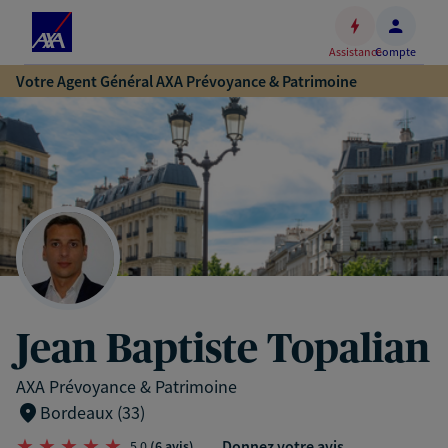
Espace
client
Assistance
Compte
Accéder
Votre Agent Général AXA Prévoyance & Patrimoine
au
contenu
principal
Accéder
au
pied
de
page
Jean Baptiste Topalian
AXA Prévoyance & Patrimoine
Bordeaux (33)
Donnez votre avis
5,0
(6 avis)