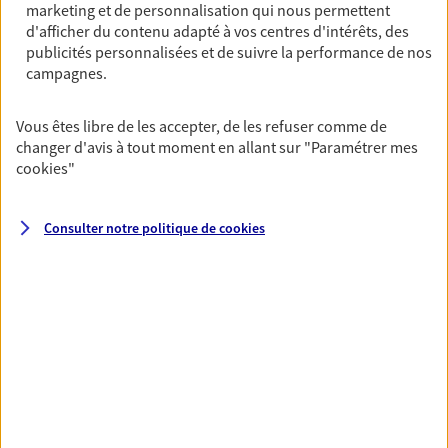
Vous protéger et protéger vos
marketing et de personnalisation qui nous permettent
d'afficher du contenu adapté à vos centres d'intérêts, des
proches face aux aléas de la vie
publicités personnalisées et de suivre la performance de nos
Avec nos solutions de prévoyance, sécurisez vos
campagnes.
ressources et protégez vos proches en cas d'accident,
d'invalidité, d'incapacité ou de décès.
Vous êtes libre de les accepter, de les refuser comme de
changer d'avis à tout moment en allant sur
"Paramétrer mes
cookies
"
Optimiser la gestion de votre
patrimoine
Consulter notre politique de
cookies
Gérez et optimisez votre patrimoine avec nos solutions
pour diversifier vos placements et protéger vos actifs.
Toutes nos solutions