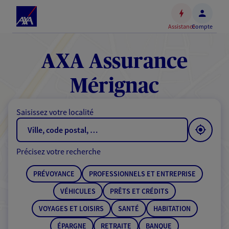
Espace
client
Assistance
Compte
Accéder
au
contenu
AXA Assurance
principal
Accéder
Mérignac
au
pied
Saisissez votre localité
de
page
Précisez votre recherche
PRÉVOYANCE
PROFESSIONNELS ET ENTREPRISE
VÉHICULES
PRÊTS ET CRÉDITS
VOYAGES ET LOISIRS
SANTÉ
HABITATION
ÉPARGNE
RETRAITE
BANQUE