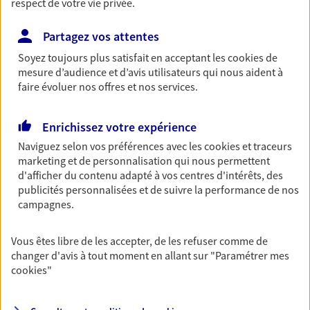
respect de votre vie privée.
VOIR NOTRE SITE WEB
Partagez vos attentes
N° Orias * (orias.fr) : 25003321
Soyez toujours plus satisfait en acceptant les
cookies
de
mesure d’audience et d’avis utilisateurs qui nous aident à
faire évoluer nos offres et nos services.
Christophe Gelos
Enrichissez votre expérience
Mandataire d'Assurance AXA Epargne et
Naviguez selon vos préférences avec les
cookies et traceurs
Protection
marketing et de personnalisation qui nous permettent
33700 Merignac
d'afficher du contenu adapté à vos centres d'intérêts, des
publicités personnalisées et de suivre la performance de nos
07 71 27 36 25
campagnes.
NOUS CONTACTER
Vous êtes libre de les accepter, de les refuser comme de
changer d'avis à tout moment en allant sur
"Paramétrer mes
cookies
"
VOIR NOTRE SITE WEB
N° Orias * (orias.fr) : 21000837