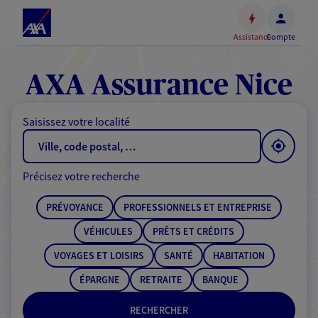
Espace
client
Assistance
Compte
Accéder
au
contenu
AXA Assurance Nice
principal
Accéder
Saisissez votre localité
au
pied
de
Précisez votre recherche
page
PRÉVOYANCE
PROFESSIONNELS ET ENTREPRISE
VÉHICULES
PRÊTS ET CRÉDITS
VOYAGES ET LOISIRS
SANTÉ
HABITATION
ÉPARGNE
RETRAITE
BANQUE
RECHERCHER