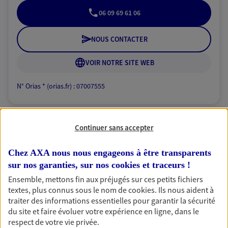
06 09 69 61 06
NOUS CONTACTER
VOIR NOTRE SITE WEB
N° Orias * (orias.fr) : 07007555
Continuer sans accepter
Laurent Buchet
Agent Général d'assurance exclusif AXA
Chez AXA nous nous engageons à être transparents
France
sur nos garanties, sur nos
cookies et traceurs
!
16 Rue Alphonse Karr, 06000 Nice
Ensemble, mettons fin aux préjugés sur ces petits fichiers
Horaires :
Fermé
textes, plus connus sous le nom de
cookies
. Ils nous aident à
Ouvre demain à 08:30
traiter des informations essentielles pour garantir la sécurité
du site et faire évoluer votre expérience en ligne, dans le
respect de votre vie privée.