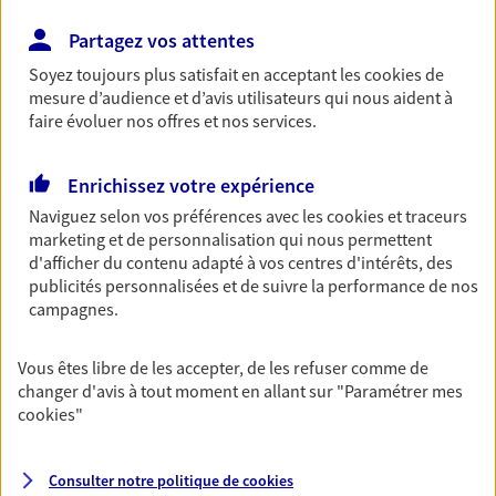
04 93 87 21 87
Partagez vos attentes
NOUS CONTACTER
Soyez toujours plus satisfait en acceptant les
cookies
de
mesure d’audience et d’avis utilisateurs qui nous aident à
PRENDRE RENDEZ-VOUS
faire évoluer nos offres et nos services.
VOIR NOTRE SITE WEB
Enrichissez votre expérience
N° Orias * (orias.fr) : 16002884
Naviguez selon vos préférences avec les
cookies et traceurs
marketing et de personnalisation qui nous permettent
d'afficher du contenu adapté à vos centres d'intérêts, des
publicités personnalisées et de suivre la performance de nos
Ophélie Le Gohlisse
campagnes.
Mandataire d'Assurance AXA Epargne et
Protection
Vous êtes libre de les accepter, de les refuser comme de
changer d'avis à tout moment en allant sur
"Paramétrer mes
06300 Nice
cookies
"
06 38 05 65 54
Consulter notre politique de
cookies