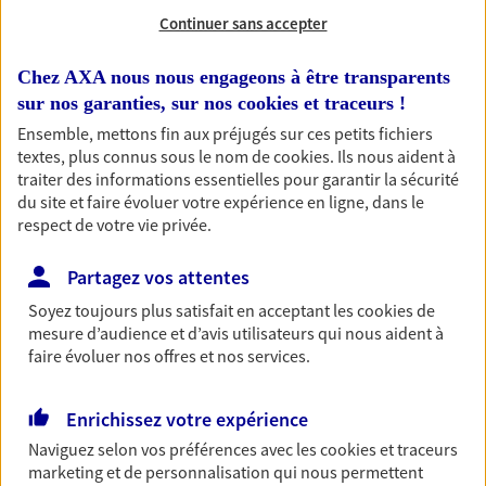
N° Orias * (orias.fr) : 18006038
Continuer sans accepter
Chez AXA nous nous engageons à être transparents
sur nos garanties, sur nos
cookies et traceurs
!
Alexandra Lapalus
Ensemble, mettons fin aux préjugés sur ces petits fichiers
textes, plus connus sous le nom de
cookies
. Ils nous aident à
Conseiller AXA Epargne et Protection
traiter des informations essentielles pour garantir la sécurité
du site et faire évoluer votre expérience en ligne, dans le
69003 Lyon
respect de votre vie privée.
07 89 27 93 62
Partagez vos attentes
Soyez toujours plus satisfait en acceptant les
cookies
de
NOUS CONTACTER
mesure d’audience et d’avis utilisateurs qui nous aident à
faire évoluer nos offres et nos services.
VOIR NOTRE SITE WEB
Enrichissez votre expérience
Naviguez selon vos préférences avec les
cookies et traceurs
marketing et de personnalisation qui nous permettent