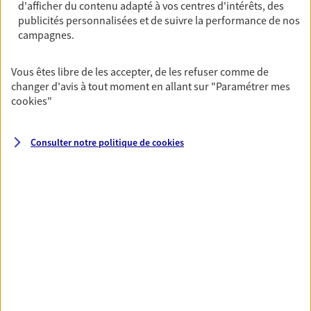
d'afficher du contenu adapté à vos centres d'intérêts, des
Isabelle Scheurer
publicités personnalisées et de suivre la performance de nos
Conseiller AXA Epargne et Protection
campagnes.
69003 Lyon
Vous êtes libre de les accepter, de les refuser comme de
changer d'avis à tout moment en allant sur
"Paramétrer mes
06 85 80 94 14
cookies
"
NOUS CONTACTER
Consulter notre politique de
cookies
VOIR NOTRE SITE WEB
Frederic Frerejean
Agent Général d'assurance exclusif AXA
France
209 Rue Duguesclin, 69003 Lyon