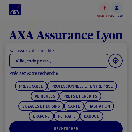
Espace
client
Assistance
Compte
Accéder
au
contenu
AXA Assurance Lyon
principal
Accéder
Saisissez votre localité
au
pied
de
Précisez votre recherche
page
PRÉVOYANCE
PROFESSIONNELS ET ENTREPRISE
VÉHICULES
PRÊTS ET CRÉDITS
VOYAGES ET LOISIRS
SANTÉ
HABITATION
ÉPARGNE
RETRAITE
BANQUE
RECHERCHER