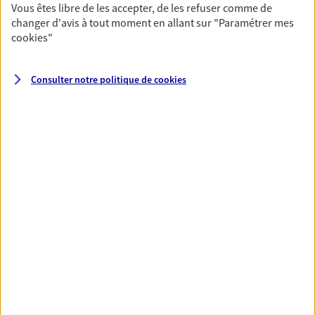
Vous êtes libre de les accepter, de les refuser comme de
VOIR NOTRE SITE WEB
changer d'avis à tout moment en allant sur
"Paramétrer mes
cookies
"
Consulter notre politique de
cookies
Carole Locatelli
Mandataire d'Assurance AXA Epargne et
Protection
69007 Lyon
06 16 81 42 06
NOUS CONTACTER
VOIR NOTRE SITE WEB
N° Orias * (orias.fr) : 20008163