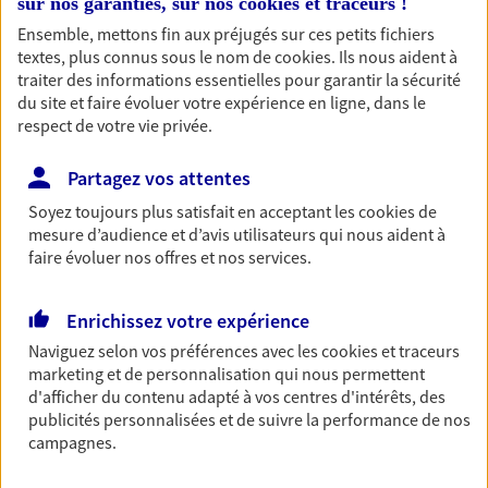
sur nos garanties, sur nos
cookies et traceurs
!
06 50 40 02 23
Ensemble, mettons fin aux préjugés sur ces petits fichiers
textes, plus connus sous le nom de
cookies
. Ils nous aident à
NOUS CONTACTER
traiter des informations essentielles pour garantir la sécurité
du site et faire évoluer votre expérience en ligne, dans le
VOIR NOTRE SITE WEB
respect de votre vie privée.
Partagez vos attentes
Soyez toujours plus satisfait en acceptant les
cookies
de
mesure d’audience et d’avis utilisateurs qui nous aident à
faire évoluer nos offres et nos services.
Helene Meizel
Conseiller AXA Epargne et Protection
Enrichissez votre expérience
69007 Lyon
Naviguez selon vos préférences avec les
cookies et traceurs
marketing et de personnalisation qui nous permettent
06 83 60 81 61
d'afficher du contenu adapté à vos centres d'intérêts, des
publicités personnalisées et de suivre la performance de nos
campagnes.
NOUS CONTACTER