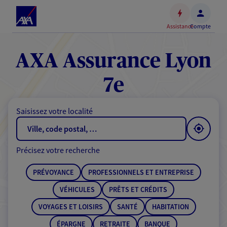
Espace
client
Assistance
Compte
Accéder
au
contenu
AXA Assurance Lyon
principal
Accéder
7e
au
pied
Saisissez votre localité
de
page
Précisez votre recherche
PRÉVOYANCE
PROFESSIONNELS ET ENTREPRISE
VÉHICULES
PRÊTS ET CRÉDITS
VOYAGES ET LOISIRS
SANTÉ
HABITATION
ÉPARGNE
RETRAITE
BANQUE