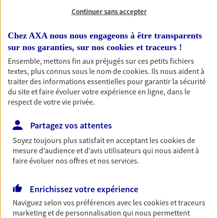
Entreprise
Continuer sans accepter
Nos contrats responsabilité civile entreprise vous
protègent si votre responsabilité civile et/ou celle
Chez AXA nous nous engageons à être transparents
de votre entreprise est engagée : litige avec un
sur nos garanties, sur nos
cookies et traceurs
!
salarié, accident affectant un tiers…
Ensemble, mettons fin aux préjugés sur ces petits fichiers
textes, plus connus sous le nom de
cookies
. Ils nous aident à
Découvrir l'offre Responsabilité Civile Entreprise
traiter des informations essentielles pour garantir la sécurité
DEMANDER UN DEVIS
du site et faire évoluer votre expérience en ligne, dans le
respect de votre vie privée.
Partagez vos attentes
Santé des salariés
Soyez toujours plus satisfait en acceptant les
cookies
de
Couvrez les dépenses de santé de vos salariés et
mesure d’audience et d’avis utilisateurs qui nous aident à
de leur famille tout en leur proposant des services
faire évoluer nos offres et nos services.
digitaux facilitant leurs démarches.
Découvrir l'offre Santé des salariés
Enrichissez votre expérience
DEMANDER UN DEVIS
Naviguez selon vos préférences avec les
cookies et traceurs
marketing et de personnalisation qui nous permettent