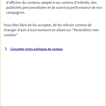
d'afficher du contenu adapté à vos centres d'intérêts, des
publicités personnalisées et de suivre la performance de nos
Prévoyance collective
campagnes.
Protégez vos salariés et leurs proches en cas de
baisse de revenus liée à un aléa de la vie.
Vous êtes libre de les accepter, de les refuser comme de
changer d'avis à tout moment en allant sur
"Paramétrer mes
Découvrir l'offre Prévoyance collective
cookies
"
DEMANDER UN DEVIS
Consulter notre politique de
cookies
VOIR TOUTES NOS OFFRES
Nos expertises