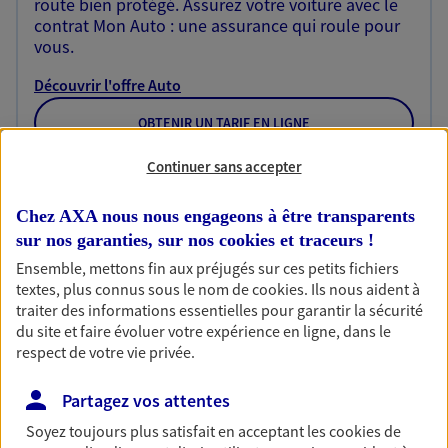
route bien protégé. Assurez votre voiture avec le
contrat Mon Auto : une assurance qui roule pour
vous.
Découvrir l'offre Auto
OBTENIR UN TARIF EN LIGNE
Continuer sans accepter
Habitation
Chez AXA nous nous engageons à être transparents
Votre logement est unique, comme vous. Le
sur nos garanties, sur nos
cookies et traceurs
!
contrat Ma Maison assure votre sérénité en
Ensemble, mettons fin aux préjugés sur ces petits fichiers
protégeant ce qui vous tient à coeur.
textes, plus connus sous le nom de
cookies
. Ils nous aident à
traiter des informations essentielles pour garantir la sécurité
Découvrir l'offre Habitation
du site et faire évoluer votre expérience en ligne, dans le
OBTENIR UN TARIF EN LIGNE
respect de votre vie privée.
Partagez vos attentes
Garantie Accidents de la Vie
Soyez toujours plus satisfait en acceptant les
cookies
de