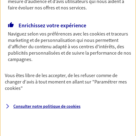
mesure d’audience et d’avis utilisateurs qui nous aident à
Bricoleuse, féru de jardinage, pâtissier en herbe
faire évoluer nos offres et nos services.
ou grande lectrice… personne n'est à l'abri d'un
accident du quotidien. Avec Ma Protection
Accident, protégez votre qualité de vie et vos
Enrichissez votre expérience
revenus.
Naviguez selon vos préférences avec les
cookies et traceurs
Découvrir l'offre Garantie Accidents de la Vie
marketing et de personnalisation qui nous permettent
d'afficher du contenu adapté à vos centres d'intérêts, des
OBTENIR UN TARIF EN LIGNE
publicités personnalisées et de suivre la performance de nos
campagnes.
Multirisque Entreprise
Vous êtes libre de les accepter, de les refuser comme de
changer d'avis à tout moment en allant sur
"Paramétrer mes
Gagnez en simplicité et en sérénité avec votre
cookies
"
assurance multirisque entreprise. Un contrat
unique pour protéger vos locaux, matériels pro,
équipements et stocks… sans oublier votre
Consulter notre politique de
cookies
responsabilité civile.
Découvrir l'offre Multirisque Entreprise
DEMANDER UN DEVIS