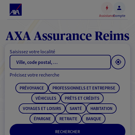
Espace
client
Assistance
Compte
Accéder
au
contenu
AXA Assurance Reims
principal
Accéder
Saisissez votre localité
au
pied
de
Précisez votre recherche
page
PRÉVOYANCE
PROFESSIONNELS ET ENTREPRISE
VÉHICULES
PRÊTS ET CRÉDITS
VOYAGES ET LOISIRS
SANTÉ
HABITATION
ÉPARGNE
RETRAITE
BANQUE
RECHERCHER