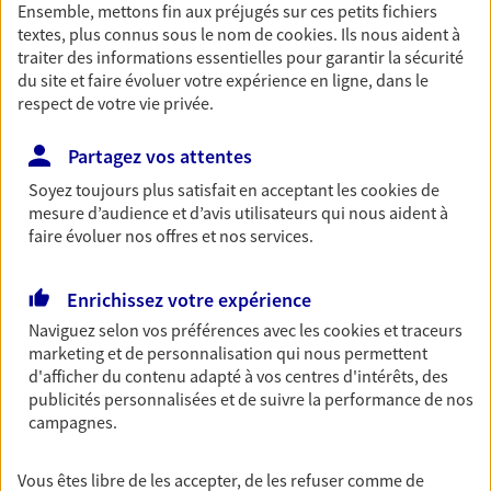
Ensemble, mettons fin aux préjugés sur ces petits fichiers
18:00 (sur rendez-vous)
textes, plus connus sous le nom de
cookies
. Ils nous aident à
traiter des informations essentielles pour garantir la sécurité
06 11 90 42 93
du site et faire évoluer votre expérience en ligne, dans le
respect de votre vie privée.
NOUS CONTACTER
Partagez vos attentes
VOIR NOTRE SITE WEB
Soyez toujours plus satisfait en acceptant les
cookies
de
mesure d’audience et d’avis utilisateurs qui nous aident à
N° Orias * (orias.fr) : 25010240
faire évoluer nos offres et nos services.
Enrichissez votre expérience
Naviguez selon vos préférences avec les
cookies et traceurs
Collignon Jeremy
marketing et de personnalisation qui nous permettent
Agent général d'assurance exclusif AXA
d'afficher du contenu adapté à vos centres d'intérêts, des
Prévoyance & Patrimoine
publicités personnalisées et de suivre la performance de nos
campagnes.
39 Rue Hincmar, 51100 Reims
Horaires :
Ouvert
de 08:45 à 12:15 (sur rendez-vous)
puis de 13:45 à
Vous êtes libre de les accepter, de les refuser comme de