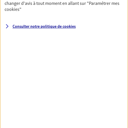
changer d'avis à tout moment en allant sur
"Paramétrer mes
17:30 (sur rendez-vous)
cookies
"
03 26 88 28 66
Consulter notre politique de
cookies
NOUS CONTACTER
VOIR NOTRE SITE WEB
N° Orias * (orias.fr) : 07030274
CHAUDRE ET RENAULT
Agents Généraux d'assurance exclusif AXA
France
20bis Boulevard De La Paix Bp 70161, 51100 Reims
Horaires :
Ouvert
de 09:00 à 12:00
puis de 14:00 à 17:00