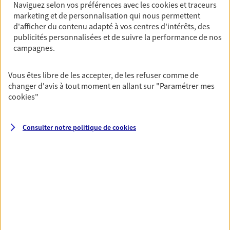
Naviguez selon vos préférences avec les
cookies et traceurs
NOUS CONTACTER
marketing et de personnalisation qui nous permettent
d'afficher du contenu adapté à vos centres d'intérêts, des
VOIR NOTRE SITE WEB
publicités personnalisées et de suivre la performance de nos
campagnes.
Vous êtes libre de les accepter, de les refuser comme de
changer d'avis à tout moment en allant sur
"Paramétrer mes
cookies
"
Sabine Gaillard
Conseiller AXA Epargne et Protection
Consulter notre politique de
cookies
51140 Montigny Sur Vesle
06 16 64 44 07
NOUS CONTACTER
VOIR NOTRE SITE WEB