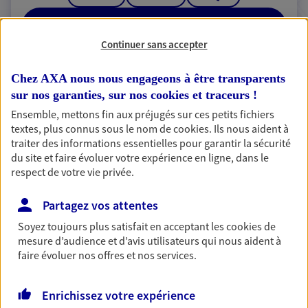
RECHERCHER
Continuer sans accepter
Chez AXA nous nous engageons à être transparents
sur nos garanties, sur nos
cookies et traceurs
!
2 résultats correspondent à votre
Ensemble, mettons fin aux préjugés sur ces petits fichiers
recherche
Passer les
textes, plus connus sous le nom de
cookies
. Ils nous aident à
résultats
traiter des informations essentielles pour garantir la sécurité
du site et faire évoluer votre expérience en ligne, dans le
Liste
Carte
respect de votre vie privée.
Partagez vos attentes
Soyez toujours plus satisfait en acceptant les
cookies
de
David Locqueneux
mesure d’audience et d’avis utilisateurs qui nous aident à
faire évoluer nos offres et nos services.
Conseiller AXA Epargne et Protection
51140 Montigny Sur Vesle
Enrichissez votre expérience