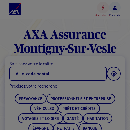
Espace
client
Assistance
Compte
Accéder
au
contenu
AXA Assurance
principal
Accéder
Montigny-Sur-Vesle
au
pied
Saisissez votre localité
de
page
Précisez votre recherche
PRÉVOYANCE
PROFESSIONNELS ET ENTREPRISE
VÉHICULES
PRÊTS ET CRÉDITS
VOYAGES ET LOISIRS
SANTÉ
HABITATION
ÉPARGNE
RETRAITE
BANQUE