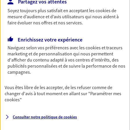
Partagez vos attentes
Horaires :
Fermé
Soyez toujours plus satisfait en acceptant les
cookies
de
Ouvre à 09:00
mesure d’audience et d’avis utilisateurs qui nous aident à
faire évoluer nos offres et nos services.
03 26 74 62 66
Enrichissez votre expérience
NOUS CONTACTER
Naviguez selon vos préférences avec les
cookies et traceurs
marketing et de personnalisation qui nous permettent
PRENDRE RENDEZ-VOUS
d'afficher du contenu adapté à vos centres d'intérêts, des
publicités personnalisées et de suivre la performance de nos
VOIR NOTRE SITE WEB
campagnes.
N° Orias * (orias.fr) : 07013188
Vous êtes libre de les accepter, de les refuser comme de
changer d'avis à tout moment en allant sur
"Paramétrer mes
cookies
"
Eirl Desanlis Magde
Agent Général d'assurance exclusif AXA
Consulter notre politique de
cookies
France