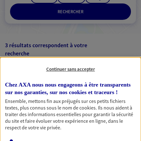
RECHERCHER
3 résultats correspondent à votre
recherche
Passer les
résultats
Continuer sans accepter
Liste
Carte
Chez AXA nous nous engageons à être transparents
sur nos garanties, sur nos
cookies et traceurs
!
Ensemble, mettons fin aux préjugés sur ces petits fichiers
Olivier Delcombel
textes, plus connus sous le nom de
cookies
. Ils nous aident à
traiter des informations essentielles pour garantir la sécurité
Agent Général d'assurance exclusif AXA
du site et faire évoluer votre expérience en ligne, dans le
France
respect de votre vie privée.
Place Des Halles 29 Rue Des Soeurs, 51300 Vitry Le
Francois