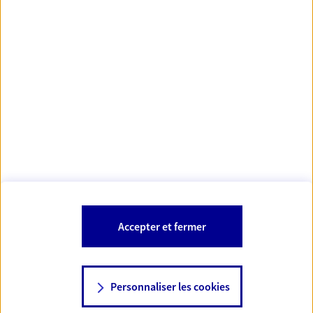
https://www.orias.fr/
code des
*
- Les agents AXA sont régis par le
assurances
À PROPOS D'AXA
NOS AUTRES PRODUITS
SITES AXA
Accepter et fermer
Personnaliser les cookies
© AXA 2026 – Tous droits réservés