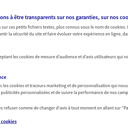
:00
ans
s à être transparents sur nos garanties, sur nos
coo
NOUS CONTACTER
 s'étendent sous vos yeux lorsque vous admirez Marseille dep
sur ces petits fichiers textes, plus connus sous le nom de
cookies
.
doyenne des villes françaises ». Celle que l'on appelait Mas
ITE WEB
tir la sécurité du site et faire évoluer votre expérience en ligne, da
son port en a fait une ville stratégique et une ouverture s
n des Marseillais ?
ceptant les
cookies
de mesure d’audience et d’avis utilisateurs qui n
amme qui vous attend en arrivant à Marseille. En effet, la s
é. La seconde ville de France est d'ailleurs l'une des commun
 exclusif AXA Prévoyance &
nce
 la plus ensoleillée du pays y est sûrement pour quelque
c les
cookies et traceurs
marketing et de personnalisation qui nous
es publicités personnalisées et de suivre la performance de nos cam
e les industries
Marseille est l'une des raisons qui attirent les entreprises d
 les refuser comme de changer d'avis à tout moment en allant sur
"P
:00
insi que 1,6 million de croisiéristes y débarquent. L'industr
e
cookies
 tourisme et de l'hôtellerie.
NOUS CONTACTER