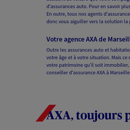
d'assurances auto. Pour en savoir plu
En outre, tous nos agents d'assurance à
donc vous aiguiller vers la solution l
Emmanuel Haz
Agent Général d'assurance
Votre agence AXA de Marseill
55 Av Du Prado Bp 91, 13442 Marse
Agence accessible
Outre les assurances auto et habitat
Horaires :
Ouvert
votre âge et à votre situation. Mais 
votre patrimoine qu'il soit immobilier,
de 09:00 à 12:00
puis de 14:00 à 18
conseiller d'assurance AXA à Marseille
04 91 25 53 44
PRENDRE RENDEZ-VOUS
N° Orias * (orias.fr) : 07013014
AXA, toujours 