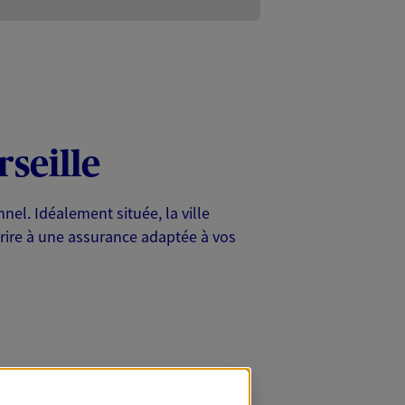
rseille
nnel. Idéalement située, la ville
crire à une assurance adaptée à vos
 et ses atouts incontournables.