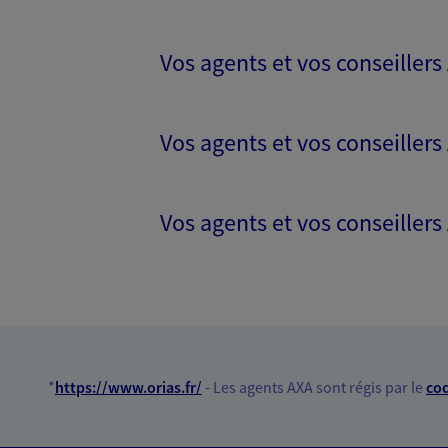
Joseph Ifrah
Agent Général d'assurance
Vos agents et vos conseiller
230 Avenue Du Prado, 13008 Marse
Horaires :
Ouvert
de 09:00 à 12:30
puis de 14:00 à 18
Vos agents et vos conseillers
04 91 76 00 60
Vos agents et vos conseillers
PRENDRE RENDEZ-VOUS
N° Orias * (orias.fr) : 15002897
Franck Sulem
Agent général d'assurance
*
https://www.orias.fr/
- Les agents AXA sont régis par le
cod
Patrimoine
3 Rue Village, 13006 Marseille