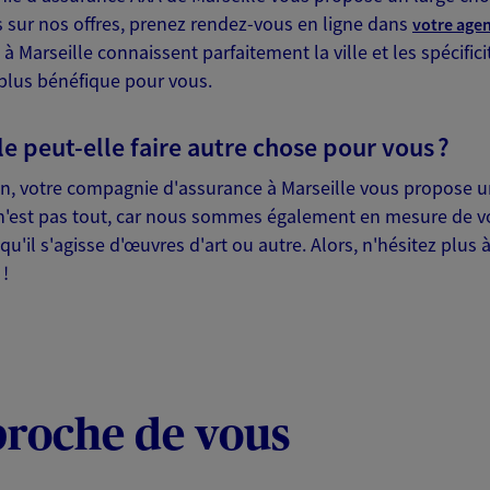
s sur nos offres, prenez rendez-vous en ligne dans
votre age
 Marseille connaissent parfaitement la ville et les spécifici
a plus bénéfique pour vous.
an
 exclusif AXA France
e peut-elle faire autre chose pour vous ?
ille Cedex 06
ion, votre compagnie d'assurance à Marseille vous propose
ce n'est pas tout, car nous sommes également en mesure de v
 qu'il s'agisse d'œuvres d'art ou autre. Alors, n'hésitez plu
:00
 !
NOUS CONTACTER
VOIR NOTRE SITE WEB
proche de vous