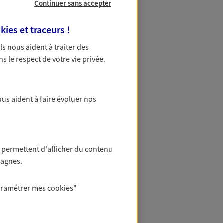
Continuer sans accepter
kies et traceurs
!
uis la Bonne Mère. C'est d'ailleurs
 Ils nous aident à traiter des
salia sous l'antiquité est rattachée à
ns le respect de votre vie privée.
ur le monde méditerranéen.
ous aident à faire évoluer nos
ituation unique de la cité phocéenne
es qui abritent les habitants les plus
 chose…
 permettent d'afficher du contenu
pagnes.
ans cette ville. En effet, chaque
aramétrer mes
cookies
"
ie navale est donc particulièrement