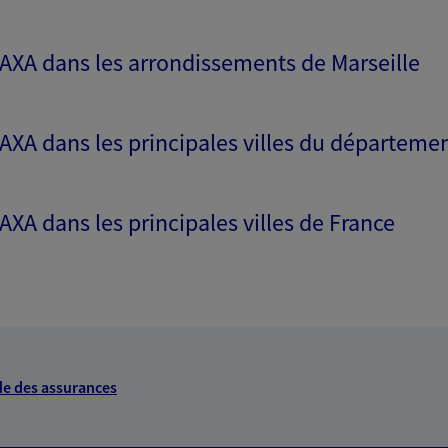
 exclusif AXA France
s AXA dans les arrondissements de Marseille
ille
:00
 AXA dans les principales villes du départeme
NOUS CONTACTER
 AXA dans les principales villes de France
VOIR NOTRE SITE WEB
 exclusif AXA Prévoyance &
e des assurances