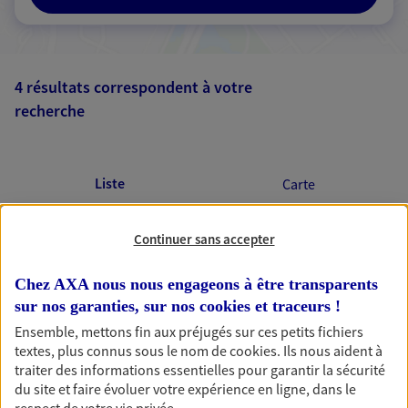
4 résultats correspondent à votre
recherche
Passer les
résultats
Liste
Carte
Continuer sans accepter
Jean Baptiste Coquisart
Chez AXA nous nous engageons à être transparents
Agent Général d'assurance exclusif AXA
sur nos garanties, sur nos
cookies et traceurs
!
France
Ensemble, mettons fin aux préjugés sur ces petits fichiers
44 Chemin Du Bord De Crau, 13800 Istres
textes, plus connus sous le nom de
cookies
. Ils nous aident à
Horaires :
Fermé
traiter des informations essentielles pour garantir la sécurité
Ouvre demain à 09:00
du site et faire évoluer votre expérience en ligne, dans le