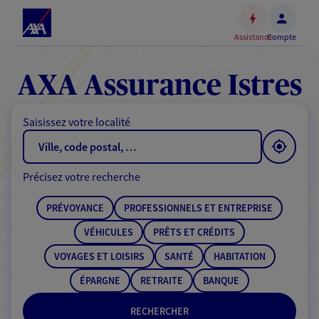
Espace
client
Assistance
Compte
Accéder
au
contenu
AXA Assurance Istres
principal
Accéder
Saisissez votre localité
au
pied
de
Précisez votre recherche
page
PRÉVOYANCE
PROFESSIONNELS ET ENTREPRISE
VÉHICULES
PRÊTS ET CRÉDITS
VOYAGES ET LOISIRS
SANTÉ
HABITATION
ÉPARGNE
RETRAITE
BANQUE
RECHERCHER