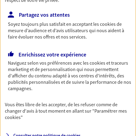
respect de votre vie privée.
04 42 55 01 27
Partagez vos attentes
NOUS CONTACTER
Soyez toujours plus satisfait en acceptant les
cookies
de
mesure d’audience et d’avis utilisateurs qui nous aident à
faire évoluer nos offres et nos services.
VOIR NOTRE SITE WEB
N° Orias * (orias.fr) : 20005698
Enrichissez votre expérience
Naviguez selon vos préférences avec les
cookies et traceurs
marketing et de personnalisation qui nous permettent
d'afficher du contenu adapté à vos centres d'intérêts, des
Eirl Birnie Frederic
publicités personnalisées et de suivre la performance de nos
campagnes.
Agent Général d'assurance exclusif AXA
France
34 Av De Craponne, 13800 Istres
Vous êtes libre de les accepter, de les refuser comme de
changer d'avis à tout moment en allant sur
"Paramétrer mes
Horaires :
Fermé
cookies
"
Ouvre demain à 09:00
Consulter notre politique de
cookies