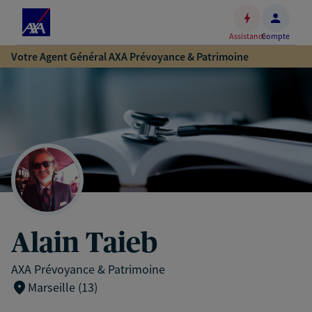
Espace
client
Assistance
Compte
Accéder
Votre Agent Général AXA Prévoyance & Patrimoine
au
contenu
principal
Accéder
au
pied
de
page
Alain Taieb
AXA Prévoyance & Patrimoine
Marseille (13)