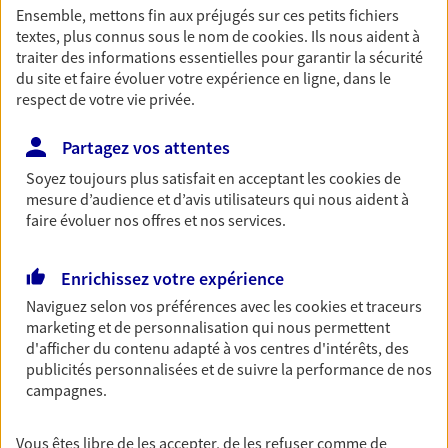
Ensemble, mettons fin aux préjugés sur ces petits fichiers
Accompagner vos projets de
textes, plus connus sous le nom de
cookies
. Ils nous aident à
traiter des informations essentielles pour garantir la sécurité
vie
du site et faire évoluer votre expérience en ligne, dans le
Achat immobilier, installation, départ à la retraite…
respect de votre vie privée.
Autant de moments de vie qui nécessitent des solutions
d'assurance et d'épargne. Recevez un conseil d'expert
Partagez vos attentes
cohérent avec vos besoins
Soyez toujours plus satisfait en acceptant les
cookies
de
mesure d’audience et d’avis utilisateurs qui nous aident à
faire évoluer nos offres et nos services.
Vous aider à constituer une
épargne
Enrichissez votre expérience
De nombreuses solutions s'offrent à vous pour faire
Naviguez selon vos préférences avec les
cookies et traceurs
fructifier votre épargne. Laquelle correspond à vos
marketing et de personnalisation qui nous permettent
objectifs ? Rien ne remplace les conseils d'un expert :
d'afficher du contenu adapté à vos centres d'intérêts, des
Assurance vie, PER, Livret… Faisons le point ensemble !
publicités personnalisées et de suivre la performance de nos
campagnes.
Préparer votre avenir
Vous êtes libre de les accepter, de les refuser comme de