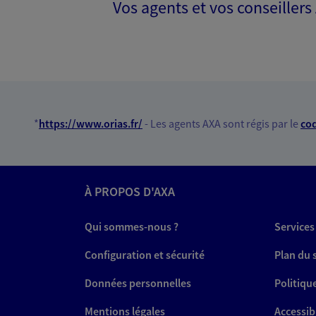
Vos agents et vos conseillers
Jean Emmanuel
Agent général d'assurance
Patrimoine
57 Rue Fongate 2 Eme Etage, 1300
Horaires :
Fermé
Ouvre à 09:00
*
https://www.orias.fr/
- Les agents AXA sont régis par le
cod
06 25 93 34 60
À PROPOS D'AXA
VOIR NOTRE S
N° Orias * (orias.fr) : 22003969
Qui sommes-nous ?
Services
Configuration et sécurité
Plan du 
Données personnelles
Politiqu
Emmanuel Haz
Agent Général d'assurance
Mentions légales
Accessibi