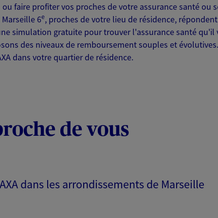
 ou faire profiter vos proches de votre assurance santé ou 
ITE WEB
e
 Marseille 6
, proches de votre lieu de résidence, répondent
ne simulation gratuite pour trouver l'assurance santé qu'il 
ons des niveaux de remboursement souples et évolutives. 
XA dans votre quartier de résidence.
 exclusif AXA Prévoyance &
ille
proche de vous
NOUS CONTACTER
ITE WEB
s AXA dans les arrondissements de Marseille