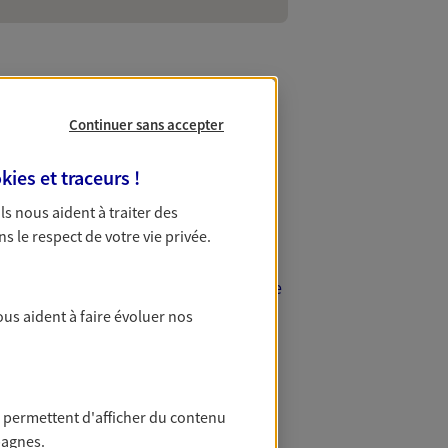
Continuer sans accepter
e
 Marseille 6
kies et traceurs
!
 Ils nous aident à traiter des
ème
s le 6
arrondissement de
ns le respect de votre vie privée.
x. Les conseillers AXA assurance à
ins en assurance auto, complémentaire
re assurance.
ous aident à faire évoluer nos
 permettent d'afficher du contenu
pagnes.