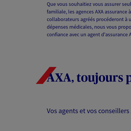
Que vous souhaitiez vous assurer seul
VOIR NOTRE S
familiale, les agences AXA assurance à
N° Orias * (orias.fr) : 25004040
collaborateurs agréés procéderont à u
dépenses médicales, nous vous propos
confiance avec un agent d'assurance A
Julien Mina
Agent général d'assurance
Patrimoine
73 Rue Saint Jacques, 13006 Marse
Horaires :
Fermé
AXA, toujours 
Ouvre à 09:00
06 46 24 36 55
VOIR NOTRE S
Vos agents et vos conseiller
N° Orias * (orias.fr) : 25003815