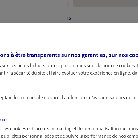
1
2
 exclusif AXA France
rseille
ffres d'assurance AXA à
s à être transparents sur nos garanties, sur nos
coo
sur ces petits fichiers textes, plus connus sous le nom de
cookies
.
NOUS CONTACTER
de, les agences AXA vous accueillent dans leurs locaux, dan
tir la sécurité du site et faire évoluer votre expérience en ligne, da
VOIR NOTRE SITE WEB
e
 Marseille 6
vous accompagnent et vous conseillent au mieu
relation durable et privilégiée. Quels que soient vos beso
rsonnalisée sera réalisée afin de vous proposer la meilleu
ceptant les
cookies
de mesure d’audience et d’avis utilisateurs qui n
e
 à Marseille 6
nce
 exclusif AXA Prévoyance &
c les
cookies et traceurs
marketing et de personnalisation qui nous
es publicités personnalisées et de suivre la performance de nos cam