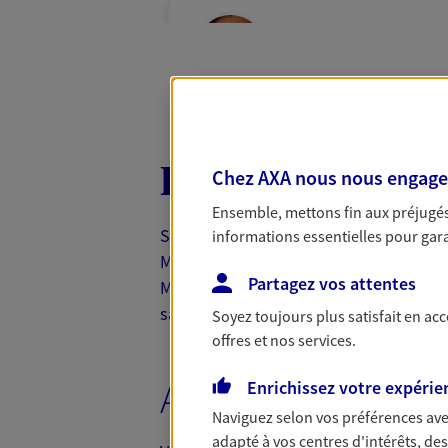
Eve Bourreli
Agent Général d'assurance
30 Rue Du Docteur Fiolle, 13006 Ma
Horaires :
Fermé
Ouvre à 09:00
Découvrez nos o
Chez AXA nous nous engageon
Ensemble, mettons fin aux préjugés 
04 91 53 22 44
Sous les yeux de Notre Dame de la Gar
informations essentielles pour garan
PRENDRE RENDEZ-VOUS
Marseille. Nos agents AXA assurance à
Partagez vos attentes
e
Marseille 6
établissent avec vous une 
N° Orias * (orias.fr) : 07006141
santé, assurance maison, une étude pe
Soyez toujours plus satisfait en ac
offres et nos services.
Joris Attali
Assurance véhicule
Enrichissez votre expérie
Agent général d'assurance
Naviguez selon vos préférences ave
Patrimoine
adapté à vos centres d'intérêts, d