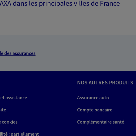
 AXA dans les principales villes de France
 Robert
 exclusif AXA Prévoyance &
6 Marseille
e des assurances
NOUS CONTACTER
NOS AUTRES PRODUITS
ITE WEB
 et assistance
Assurance auto
site
Compte bancaire
e cookies
Complémentaire santé
an
 exclusif AXA France
lité : partiellement