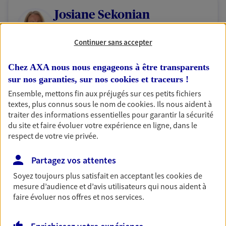
Josiane Sekonian
Mandataire d'Assurance AXA Epargne et
Continuer sans accepter
Protection
13012 Marseille
Chez AXA nous nous engageons à être transparents
sur nos garanties, sur nos
cookies et traceurs
!
06 08 47 89 90
Ensemble, mettons fin aux préjugés sur ces petits fichiers
textes, plus connus sous le nom de
cookies
. Ils nous aident à
NOUS CONTACTER
traiter des informations essentielles pour garantir la sécurité
du site et faire évoluer votre expérience en ligne, dans le
VOIR NOTRE SITE WEB
respect de votre vie privée.
N° Orias * (orias.fr) : 07017752
Partagez vos attentes
Soyez toujours plus satisfait en acceptant les
cookies
de
mesure d’audience et d’avis utilisateurs qui nous aident à
faire évoluer nos offres et nos services.
Nathalie Oskian
Conseiller AXA Epargne et Protection