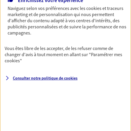
Enrichissez votre expérience
Naviguez selon vos préférences avec les
cookies et traceurs
13012 Marseille
marketing et de personnalisation qui nous permettent
d'afficher du contenu adapté à vos centres d'intérêts, des
06 26 69 37 02
publicités personnalisées et de suivre la performance de nos
campagnes.
NOUS CONTACTER
Vous êtes libre de les accepter, de les refuser comme de
VOIR NOTRE SITE WEB
changer d'avis à tout moment en allant sur
"Paramétrer mes
cookies
"
Consulter notre politique de
cookies
PEYRONEL BONNET-FREY
PEYRONEL
Agents Généraux d'assurance exclusif AXA
France
12 Bd Des Alpes, 13012 Marseille
Horaires :
Fermé