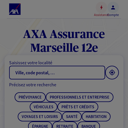
Espace
client
Assistance
Compte
Accéder
au
contenu
AXA Assurance
principal
Accéder
Marseille 12e
au
pied
Saisissez votre localité
de
page
Précisez votre recherche
PRÉVOYANCE
PROFESSIONNELS ET ENTREPRISE
VÉHICULES
PRÊTS ET CRÉDITS
VOYAGES ET LOISIRS
SANTÉ
HABITATION
ÉPARGNE
RETRAITE
BANQUE