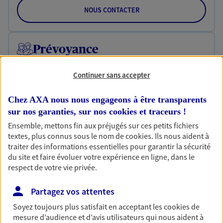
NOUS CONTACTER
Prévoyance
Pour un avenir serein, assurez-vous avec notre
contrat prévoyance. Préservez vos proches en cas
Continuer sans accepter
d'accident ou de maladie en optant pour les
garanties incapacité temporaire totale de travail,
Chez AXA nous nous engageons à être transparents
invalidité ou de décès.
sur nos garanties, sur nos
cookies et traceurs
!
Découvrir l'offre Prévoyance
Ensemble, mettons fin aux préjugés sur ces petits fichiers
textes, plus connus sous le nom de
cookies
. Ils nous aident à
NOUS CONTACTER
traiter des informations essentielles pour garantir la sécurité
du site et faire évoluer votre expérience en ligne, dans le
respect de votre vie privée.
Retraite
Partagez vos attentes
Préparez sereinement ce nouveau chapitre de
Soyez toujours plus satisfait en acceptant les
cookies
de
votre vie avec les conseils d'un expert. Découvrez
mesure d’audience et d’avis utilisateurs qui nous aident à
notre nouvelle solution PER (Plan Epargne