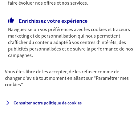
faire évoluer nos offres et nos services.
Retraite) spécialement conçue pour la retraite.
Découvrir l'offre Retraite
Enrichissez votre expérience
NOUS CONTACTER
Naviguez selon vos préférences avec les
cookies et traceurs
marketing et de personnalisation qui nous permettent
d'afficher du contenu adapté à vos centres d'intérêts, des
publicités personnalisées et de suivre la performance de nos
Compte bancaire
campagnes.
Un compte bancaire qui vous accompagne au
quotidien, une appli intelligente à consulter au
Vous êtes libre de les accepter, de les refuser comme de
jour le jour.
changer d'avis à tout moment en allant sur
"Paramétrer mes
cookies
"
Découvrir l'offre Compte bancaire
NOUS CONTACTER
Consulter notre politique de
cookies
VOIR TOUTES NOS OFFRES