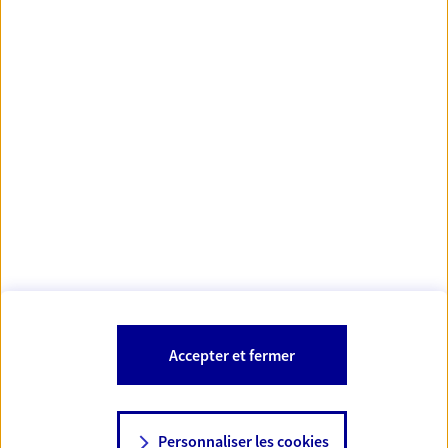
https://www.orias.fr/
code des
*
- Les agents AXA sont régis par le
assurances
À PROPOS D'AXA
NOS AUTRES PRODUITS
SITES AXA
Accepter et fermer
Personnaliser les cookies