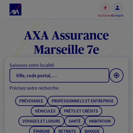
Espace
client
Assistance
Compte
Accéder
au
contenu
AXA Assurance
principal
Accéder
Marseille 7e
au
pied
Saisissez votre localité
de
page
Précisez votre recherche
PRÉVOYANCE
PROFESSIONNELS ET ENTREPRISE
VÉHICULES
PRÊTS ET CRÉDITS
VOYAGES ET LOISIRS
SANTÉ
HABITATION
ÉPARGNE
RETRAITE
BANQUE