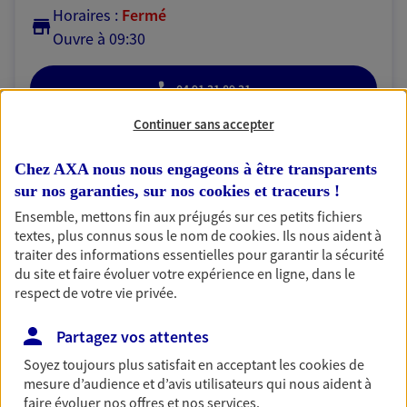
Horaires :
Fermé
Ouvre à 09:30
04 91 31 89 31
Continuer sans accepter
NOUS CONTACTER
Chez AXA nous nous engageons à être transparents
PRENDRE RENDEZ-VOUS
sur nos garanties, sur nos
cookies et traceurs
!
VOIR NOTRE SITE WEB
Ensemble, mettons fin aux préjugés sur ces petits fichiers
textes, plus connus sous le nom de
cookies
. Ils nous aident à
traiter des informations essentielles pour garantir la sécurité
N° Orias * (orias.fr) : 23007240
du site et faire évoluer votre expérience en ligne, dans le
respect de votre vie privée.
Partagez vos attentes
Eirl Lenoir Stephanie
Soyez toujours plus satisfait en acceptant les
cookies
de
Agent Général d'assurance exclusif AXA
mesure d’audience et d’avis utilisateurs qui nous aident à
France
faire évoluer nos offres et nos services.