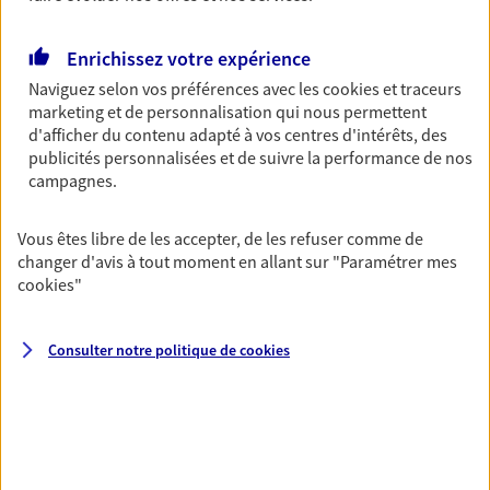
47 Rue Capitaine Dessemond, 13007 Marseille
Agence accessible
Horaires :
Ouvert
Enrichissez votre expérience
de 09:15 à 12:30
puis de 15:00 à 18:00
Naviguez selon vos préférences avec les
cookies et traceurs
marketing et de personnalisation qui nous permettent
d'afficher du contenu adapté à vos centres d'intérêts, des
04 91 52 07 27
publicités personnalisées et de suivre la performance de nos
campagnes.
NOUS CONTACTER
Vous êtes libre de les accepter, de les refuser comme de
PRENDRE RENDEZ-VOUS
changer d'avis à tout moment en allant sur
"Paramétrer mes
cookies
"
VOIR NOTRE SITE WEB
N° Orias * (orias.fr) : 21008916
Consulter notre politique de
cookies
Charlotte Xavier