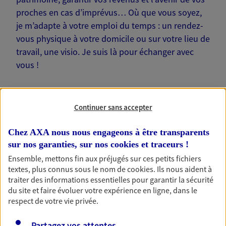
proches en cas d’imprévus… Où que vous soyez,
je m’adapte à votre emploi du temps : un rendez-
vous physique à votre domicile ou sur votre lieu de
travail, une visio. Je suis là pour échanger avec
vous !
Continuer sans accepter
Nos offres phares
Chez AXA nous nous engageons à être transparents
sur nos garanties, sur nos
cookies et traceurs
!
Ensemble, mettons fin aux préjugés sur ces petits fichiers
textes, plus connus sous le nom de
cookies
. Ils nous aident à
Épargne
traiter des informations essentielles pour garantir la sécurité
Réalisez vos projets grâce à votre épargne : achat
du site et faire évoluer votre expérience en ligne, dans le
immobilier, études des enfants ou voyage autour
respect de votre vie privée.
du monde… Épargnez à votre rythme et
simplement, selon votre profil.
Partagez vos attentes