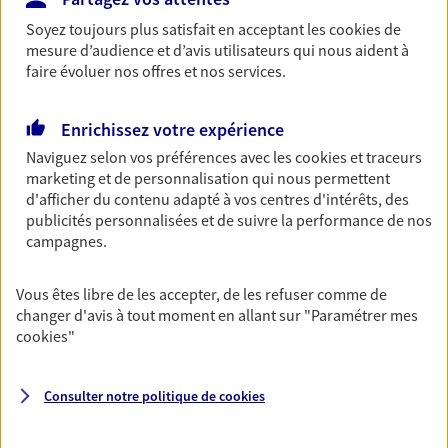
Découvrir les offres Épargne
Soyez toujours plus satisfait en acceptant les
cookies
de
mesure d’audience et d’avis utilisateurs qui nous aident à
faire évoluer nos offres et nos services.
Retraite
Préparez sereinement ce nouveau chapitre de
Enrichissez votre expérience
votre vie avec les conseils d'un expert. Découvrez
Naviguez selon vos préférences avec les
cookies et traceurs
notre solution PER (Plan Epargne Retraite)
marketing et de personnalisation qui nous permettent
spécialement conçue pour la retraite.
d'afficher du contenu adapté à vos centres d'intérêts, des
publicités personnalisées et de suivre la performance de nos
Découvrir l'offre Retraite
campagnes.
Prévoyance
Vous êtes libre de les accepter, de les refuser comme de
Pour un avenir serein, assurez-vous avec notre
changer d'avis à tout moment en allant sur
"Paramétrer mes
contrat prévoyance. Préservez vos proches en cas
cookies
"
d'accident ou de maladie en optant pour les
garanties incapacité temporaire totale de travail,
Consulter notre politique de
cookies
invalidité ou de décès.
Découvrir l'offre Prévoyance