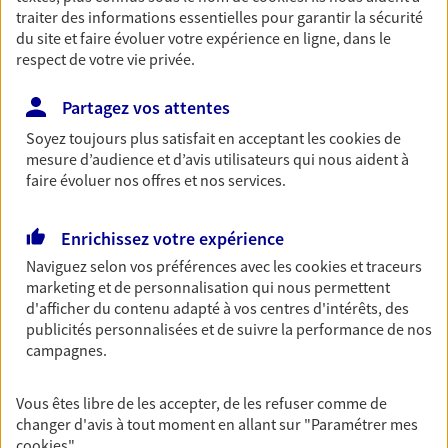
traiter des informations essentielles pour garantir la sécurité
Découvrir l'offre Habitation
du site et faire évoluer votre expérience en ligne, dans le
respect de votre vie privée.
OBTENIR UN TARIF EN LIGNE
Partagez vos attentes
Soyez toujours plus satisfait en acceptant les
cookies
de
Garantie Accidents de la Vie
mesure d’audience et d’avis utilisateurs qui nous aident à
Bricoleuse, féru de jardinage, pâtissier en herbe
faire évoluer nos offres et nos services.
ou grande lectrice… personne n'est à l'abri d'un
accident du quotidien. Avec Ma Protection
Accident, protégez votre qualité de vie et vos
Enrichissez votre expérience
revenus.
Naviguez selon vos préférences avec les
cookies et traceurs
marketing et de personnalisation qui nous permettent
Découvrir l'offre Garantie Accidents de la Vie
d'afficher du contenu adapté à vos centres d'intérêts, des
publicités personnalisées et de suivre la performance de nos
OBTENIR UN TARIF EN LIGNE
campagnes.
Vous êtes libre de les accepter, de les refuser comme de
Multirisque Entreprise
changer d'avis à tout moment en allant sur
"Paramétrer mes
Gagnez en simplicité et en sérénité avec votre
cookies
"