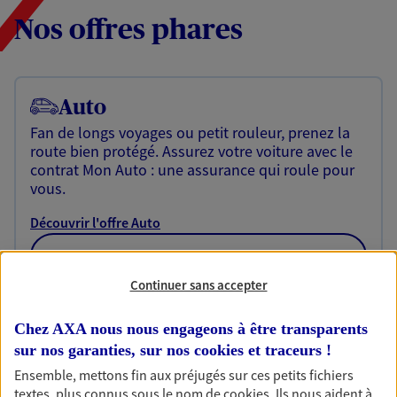
Nos offres phares
Auto
Fan de longs voyages ou petit rouleur, prenez la
route bien protégé. Assurez votre voiture avec le
contrat Mon Auto : une assurance qui roule pour
vous.
Découvrir l'offre Auto
OBTENIR UN TARIF EN LIGNE
Continuer sans accepter
Habitation
Chez AXA nous nous engageons à être transparents
sur nos garanties, sur nos
cookies et traceurs
!
Votre logement est unique, comme vous. Le
contrat Ma Maison assure votre sérénité en
Ensemble, mettons fin aux préjugés sur ces petits fichiers
protégeant ce qui vous tient à coeur.
textes, plus connus sous le nom de
cookies
. Ils nous aident à