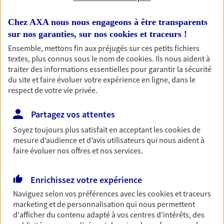
professionnels et les
Chez AXA nous nous engageons à être transparents
entreprises
sur nos garanties, sur nos
cookies et traceurs
!
Comme vous, nous sommes des indépendants. Nous
Ensemble, mettons fin aux préjugés sur ces petits fichiers
bâtissons ensemble des solutions cohérentes pour
textes, plus connus sous le nom de
cookies
. Ils nous aident à
protéger votre activité, vos collaborateurs... mais aussi
traiter des informations essentielles pour garantir la sécurité
vous-même et votre famille.
du site et faire évoluer votre expérience en ligne, dans le
respect de votre vie privée.
Accompagner vos projets de
Partagez vos attentes
vie
Soyez toujours plus satisfait en acceptant les
cookies
de
Achat immobilier, installation, départ à la retraite…
mesure d’audience et d’avis utilisateurs qui nous aident à
Autant de moments de vie qui nécessitent des solutions
faire évoluer nos offres et nos services.
d'assurance et d'épargne. Recevez un conseil d'expert
cohérent avec vos besoins
Enrichissez votre expérience
Naviguez selon vos préférences avec les
cookies et traceurs
marketing et de personnalisation qui nous permettent
Vous aider à constituer une
d'afficher du contenu adapté à vos centres d'intérêts, des
épargne