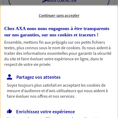
NOUS CONTACTER
VOIR NOTRE SITE WEB
Continuer sans accepter
N° Orias * (orias.fr) : 18000985
Chez AXA nous nous engageons à être transparents
sur nos garanties, sur nos
cookies et traceurs
!
Ensemble, mettons fin aux préjugés sur ces petits fichiers
textes, plus connus sous le nom de
cookies
. Ils nous aident à
SGTA Sud IDF PARIS 5
traiter des informations essentielles pour garantir la sécurité
Agent Général d'assurance exclusif AXA
du site et faire évoluer votre expérience en ligne, dans le
France
respect de votre vie privée.
46 Rue Monge, 75005 Paris
Horaires :
Fermé
Partagez vos attentes
Ouvre le 10 août à 14:00
Soyez toujours plus satisfait en acceptant les
cookies
de
mesure d’audience et d’avis utilisateurs qui nous aident à
faire évoluer nos offres et nos services.
01 44 27 07 89
Enrichissez votre expérience
NOUS CONTACTER