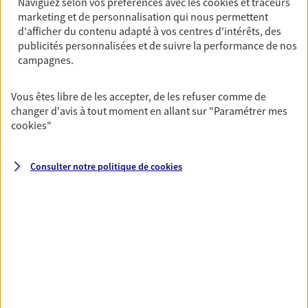
Naviguez selon vos préférences avec les
cookies et traceurs
marketing et de personnalisation qui nous permettent
PRENDRE RENDEZ-VOUS
d'afficher du contenu adapté à vos centres d'intérêts, des
VOIR NOTRE SITE WEB
publicités personnalisées et de suivre la performance de nos
campagnes.
N° Orias * (orias.fr) : 07031016
Vous êtes libre de les accepter, de les refuser comme de
changer d'avis à tout moment en allant sur
"Paramétrer mes
cookies
"
Vincent Huard
Agent général d'assurance exclusif AXA
Consulter notre politique de
cookies
Prévoyance & Patrimoine
142 Rue De Rivoli, 75001 Paris
Horaires :
Fermé
Ouvre le 10 août à 09:00
06 81 77 66 95
NOUS CONTACTER