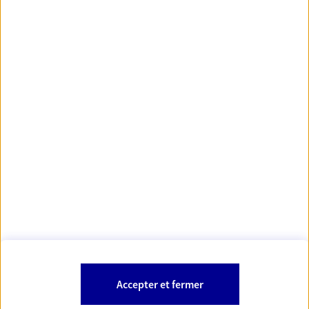
https://www.orias.fr/
code des
*
- Les agents AXA sont régis par le
assurances
À PROPOS D'AXA
NOS AUTRES PRODUITS
SITES AXA
Accepter et fermer