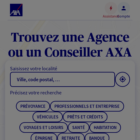
Espace
client
Assistance
Compte
Accéder
au
contenu
Trouvez une Agence
principal
Accéder
ou un Conseiller AXA
au
pied
Saisissez votre localité
de
page
Précisez votre recherche
PRÉVOYANCE
PROFESSIONNELS ET ENTREPRISE
VÉHICULES
PRÊTS ET CRÉDITS
VOYAGES ET LOISIRS
SANTÉ
HABITATION
ÉPARGNE
RETRAITE
BANQUE