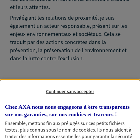
et leurs attentes.
Privilégiant les relations de proximité, je suis
également un acteur responsable, présent sur les
enjeux environnementaux et sociétaux. Cela se
traduit par des actions concrètes dans la
prévention, la préservation de l'environnement et
dans la lutte contre l'exclusion.
Continuer sans accepter
Nos expertises
Chez AXA nous nous engageons à être transparents
sur nos garanties, sur nos
cookies et traceurs
!
Ensemble, mettons fin aux préjugés sur ces petits fichiers
Accompagner les
textes, plus connus sous le nom de
cookies
. Ils nous aident à
professionnels et les
traiter des informations essentielles pour garantir la sécurité