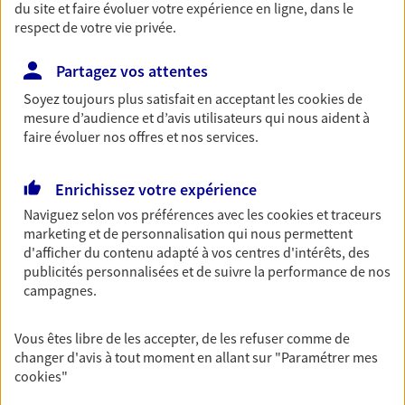
du site et faire évoluer votre expérience en ligne, dans le
entreprises
respect de votre vie privée.
Comme vous, nous sommes des indépendants. Nous
bâtissons ensemble des solutions cohérentes pour
Partagez vos attentes
protéger votre activité, vos collaborateurs... mais aussi
Soyez toujours plus satisfait en acceptant les
cookies
de
vous-même et votre famille.
mesure d’audience et d’avis utilisateurs qui nous aident à
faire évoluer nos offres et nos services.
Accompagner vos projets de
Enrichissez votre expérience
vie
Naviguez selon vos préférences avec les
cookies et traceurs
Achat immobilier, installation, départ à la retraite…
marketing et de personnalisation qui nous permettent
Autant de moments de vie qui nécessitent des solutions
d'afficher du contenu adapté à vos centres d'intérêts, des
d'assurance et d'épargne. Recevez un conseil d'expert
publicités personnalisées et de suivre la performance de nos
cohérent avec vos besoins
campagnes.
Vous êtes libre de les accepter, de les refuser comme de
Vous aider à constituer une
changer d'avis à tout moment en allant sur
"Paramétrer mes
épargne
cookies
"
De nombreuses solutions s'offrent à vous pour faire