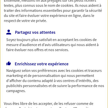
Ensemble, mettons fin aux préjugés sur ces petits fichiers
Ouvre le 10 août à 09:00
textes, plus connus sous le nom de
cookies
. Ils nous aident à
traiter des informations essentielles pour garantir la sécurité
du site et faire évoluer votre expérience en ligne, dans le
06 62 15 06 14
respect de votre vie privée.
NOUS CONTACTER
Partagez vos attentes
Soyez toujours plus satisfait en acceptant les
cookies
de
VOIR NOTRE SITE WEB
mesure d’audience et d’avis utilisateurs qui nous aident à
faire évoluer nos offres et nos services.
N° Orias * (orias.fr) : 11060473
Enrichissez votre expérience
Naviguez selon vos préférences avec les
cookies et traceurs
Cédric Olivier
marketing et de personnalisation qui nous permettent
d'afficher du contenu adapté à vos centres d'intérêts, des
Agent Général d'assurance exclusif AXA
publicités personnalisées et de suivre la performance de nos
France
campagnes.
32 Av Du Marechal Foch, 78630 Orgeval
Horaires :
Fermé
Vous êtes libre de les accepter, de les refuser comme de
Ouvre le 10 août à 09:00