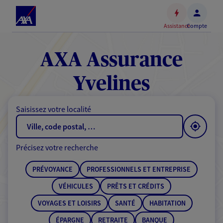
Espace
client
Assistance
Compte
Accéder
au
contenu
AXA Assurance
principal
Accéder
Yvelines
au
pied
Saisissez votre localité
de
page
Précisez votre recherche
PRÉVOYANCE
PROFESSIONNELS ET ENTREPRISE
VÉHICULES
PRÊTS ET CRÉDITS
VOYAGES ET LOISIRS
SANTÉ
HABITATION
ÉPARGNE
RETRAITE
BANQUE