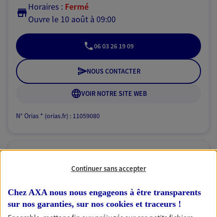
Horaires :
Fermé
Ouvre le 10 août à 09:00
06 03 26 19 09
NOUS CONTACTER
VOIR NOTRE SITE WEB
N° Orias * (orias.fr) : 11059080
Bertrand Odin
Continuer sans accepter
Agent général d'assurance exclusif AXA
Prévoyance & Patrimoine
Chez AXA nous nous engageons à être transparents
2 Av Du Vallon, 78450 Chavenay
sur nos garanties, sur nos
cookies et traceurs
!
Horaires :
Fermé