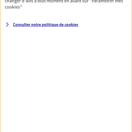
changer d'avis à tout moment en allant sur
"Paramétrer mes
cookies
"
01 39 79 26 27
Consulter notre politique de
cookies
NOUS CONTACTER
PRENDRE RENDEZ-VOUS
VOIR NOTRE SITE WEB
N° Orias * (orias.fr) : 08046081
Sebastien Benhamou
Agent Général d'assurance exclusif AXA
France
2 Rue D Aigremont, 78300 Poissy
Horaires :
Fermé