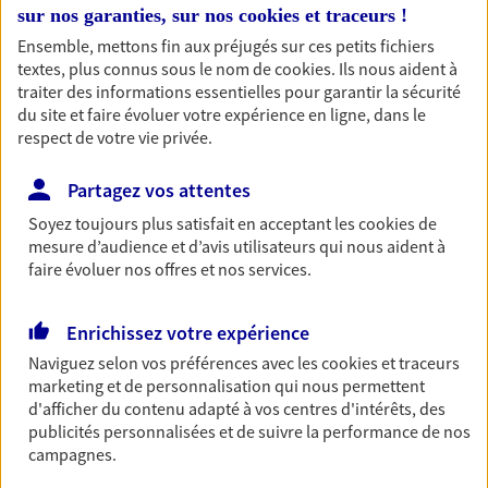
sur nos garanties, sur nos
cookies et traceurs
!
entreprises
Ensemble, mettons fin aux préjugés sur ces petits fichiers
Comme vous, nous sommes des indépendants. Nous
textes, plus connus sous le nom de
cookies
. Ils nous aident à
bâtissons ensemble des solutions cohérentes pour
traiter des informations essentielles pour garantir la sécurité
protéger votre activité, vos collaborateurs... mais aussi
du site et faire évoluer votre expérience en ligne, dans le
vous-même et votre famille.
respect de votre vie privée.
Partagez vos attentes
Accompagner vos projets de
Soyez toujours plus satisfait en acceptant les
cookies
de
vie
mesure d’audience et d’avis utilisateurs qui nous aident à
Achat immobilier, installation, départ à la retraite…
faire évoluer nos offres et nos services.
Autant de moments de vie qui nécessitent des solutions
d'assurance et d'épargne. Recevez un conseil d'expert
Enrichissez votre expérience
cohérent avec vos besoins
Naviguez selon vos préférences avec les
cookies et traceurs
marketing et de personnalisation qui nous permettent
d'afficher du contenu adapté à vos centres d'intérêts, des
Vous aider à constituer une
publicités personnalisées et de suivre la performance de nos
épargne
campagnes.
De nombreuses solutions s'offrent à vous pour faire