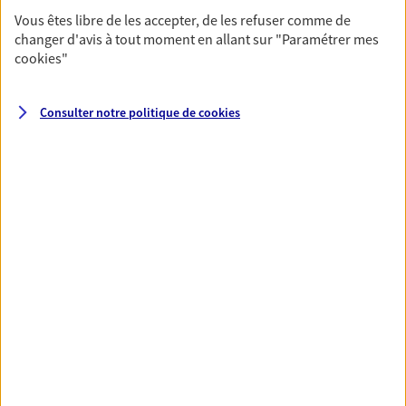
fructifier votre épargne. Laquelle correspond à vos
Vous êtes libre de les accepter, de les refuser comme de
objectifs ? Rien ne remplace les conseils d'un expert :
changer d'avis à tout moment en allant sur
"Paramétrer mes
Assurance vie, PER, Livret… Faisons le point ensemble !
cookies
"
Vous protéger et protéger vos
Consulter notre politique de
cookies
proches face aux aléas de la vie
Avec nos solutions de prévoyance, sécurisez vos
ressources et protégez vos proches en cas d'accident,
d'invalidité, d'incapacité ou de décès.
Toutes nos solutions
Prévoyance & Patrimoine