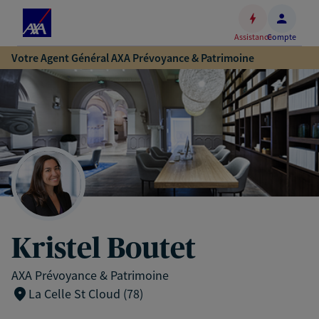
Espace
client
Assistance
Compte
Accéder
Votre Agent Général AXA Prévoyance & Patrimoine
au
contenu
principal
Accéder
au
pied
de
page
Kristel Boutet
AXA Prévoyance & Patrimoine
La Celle St Cloud (78)