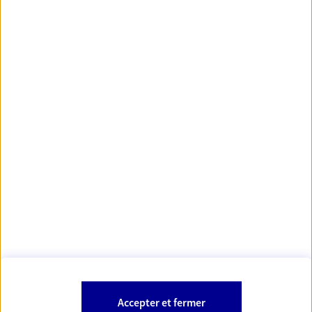
principales villes de France
https://www.orias.fr/
code des
*
- Les agents AXA sont régis par le
assurances
À PROPOS D'AXA
NOS AUTRES PRODUITS
SITES AXA
Accepter et fermer