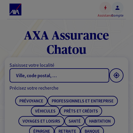
Espace
client
Assistance
Compte
Accéder
au
contenu
AXA Assurance
principal
Accéder
Chatou
au
pied
Saisissez votre localité
de
page
Précisez votre recherche
PRÉVOYANCE
PROFESSIONNELS ET ENTREPRISE
VÉHICULES
PRÊTS ET CRÉDITS
VOYAGES ET LOISIRS
SANTÉ
HABITATION
ÉPARGNE
RETRAITE
BANQUE