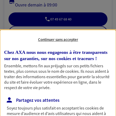
Ouvre demain à 09:00
07 49 67 68 40
NOUS CONTACTER
Continuer sans accepter
VOIR NOTRE SITE WEB
Chez AXA nous nous engageons à être transparents
N° Orias * (orias.fr) : 24002445
sur nos garanties, sur nos
cookies et traceurs
!
Ensemble, mettons fin aux préjugés sur ces petits fichiers
textes, plus connus sous le nom de
cookies
. Ils nous aident à
traiter des informations essentielles pour garantir la sécurité
Elias Moubarak
du site et faire évoluer votre expérience en ligne, dans le
respect de votre vie privée.
Agent général d'assurance exclusif AXA
Prévoyance & Patrimoine
Partagez vos attentes
Bat 3 - Espace Lumiere 57 Boulevard De La
Republique, 78400 Chatou
Soyez toujours plus satisfait en acceptant les
cookies
de
mesure d’audience et d’avis utilisateurs qui nous aident à
Horaires :
Fermé