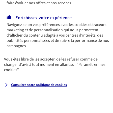
faire évoluer nos offres et nos services.
Ouvre demain à 09:00
Enrichissez votre expérience
06 64 38 01 36
Naviguez selon vos préférences avec les
cookies et traceurs
marketing et de personnalisation qui nous permettent
NOUS CONTACTER
d'afficher du contenu adapté à vos centres d'intérêts, des
publicités personnalisées et de suivre la performance de nos
VOIR NOTRE SITE WEB
campagnes.
N° Orias * (orias.fr) : 26000642
Vous êtes libre de les accepter, de les refuser comme de
changer d'avis à tout moment en allant sur
"Paramétrer mes
cookies
"
Philippe Quinquis
Consulter notre politique de
cookies
Conseiller AXA Epargne et Protection
78400 Chatou
06 03 02 04 63