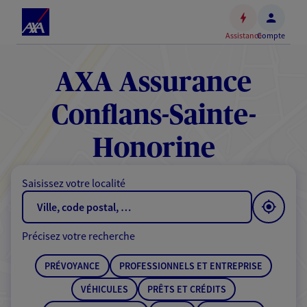
Espace
client
Assistance
Compte
Accéder
au
contenu
AXA Assurance
principal
Accéder
Conflans-Sainte-
au
pied
Honorine
de
page
Saisissez votre localité
Précisez votre recherche
PRÉVOYANCE
PROFESSIONNELS ET ENTREPRISE
VÉHICULES
PRÊTS ET CRÉDITS