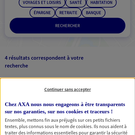
VOYAGES ET LOISIRS
SANTÉ
HABITATION
ÉPARGNE
RETRAITE
BANQUE
RECHERCHER
4 résultats correspondent à votre
recherche
Passer les
résultats
Continuer sans accepter
Liste
Carte
Chez AXA nous nous engageons à être transparents
sur nos garanties, sur nos
cookies et traceurs
!
Romain Vaucelle
Ensemble, mettons fin aux préjugés sur ces petits fichiers
Mandataire d'Assurance AXA Epargne et
textes, plus connus sous le nom de
cookies
. Ils nous aident à
Protection
traiter des informations essentielles pour garantir la sécurité