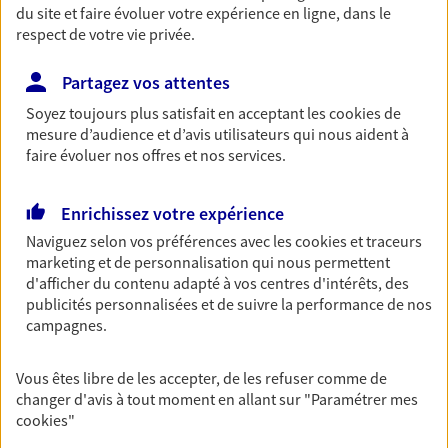
du site et faire évoluer votre expérience en ligne, dans le
78700 Conflans Sainte Honorine
respect de votre vie privée.
06 74 89 76 81
Partagez vos attentes
Soyez toujours plus satisfait en acceptant les
cookies
de
NOUS CONTACTER
mesure d’audience et d’avis utilisateurs qui nous aident à
faire évoluer nos offres et nos services.
VOIR NOTRE SITE WEB
Enrichissez votre expérience
N° Orias * (orias.fr) : 07018552
Naviguez selon vos préférences avec les
cookies et traceurs
marketing et de personnalisation qui nous permettent
d'afficher du contenu adapté à vos centres d'intérêts, des
publicités personnalisées et de suivre la performance de nos
Quenedey Thierry
campagnes.
Agent général d'assurance exclusif AXA
Prévoyance & Patrimoine
Vous êtes libre de les accepter, de les refuser comme de
1 Rue Charles Bourseul Bp 214, 78702 Conflans Ste
changer d'avis à tout moment en allant sur
"Paramétrer mes
Honorine
cookies
"
Horaires :
Fermé