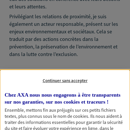
et leurs attentes.
Privilégiant les relations de proximité, je suis
également un acteur responsable, présent sur les
enjeux environnementaux et sociétaux. Cela se
traduit par des actions concrètes dans la
prévention, la préservation de l'environnement et
dans la lutte contre l'exclusion.
Continuer sans accepter
Nos expertises
Chez AXA nous nous engageons à être transparents
sur nos garanties, sur nos
cookies et traceurs
!
Ensemble, mettons fin aux préjugés sur ces petits fichiers
textes, plus connus sous le nom de
cookies
. Ils nous aident à
Vous aider à constituer une
traiter des informations essentielles pour garantir la sécurité
épargne
du site et faire évoluer votre expérience en ligne, dans le