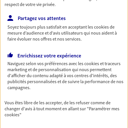
De nombreuses solutions s'offrent à vous pour faire
respect de votre vie privée.
fructifier votre épargne. Laquelle correspond à vos
Partagez vos attentes
objectifs ? Rien ne remplace les conseils d'un expert :
Assurance vie, PER, Livret… Faisons le point ensemble !
Soyez toujours plus satisfait en acceptant les
cookies
de
mesure d’audience et d’avis utilisateurs qui nous aident à
faire évoluer nos offres et nos services.
Préparer et transmettre votre
succession
Enrichissez votre expérience
Préparer au mieux la transmission de votre patrimoine à
Naviguez selon vos préférences avec les
cookies et traceurs
votre conjoint, vos enfants et vos proches en respectant
marketing et de personnalisation qui nous permettent
vos objectifs et en vous aidant à prendre les bonnes
d'afficher du contenu adapté à vos centres d'intérêts, des
décisions
publicités personnalisées et de suivre la performance de nos
campagnes.
Optimiser votre fiscalité
Vous êtes libre de les accepter, de les refuser comme de
En procédant à un bilan social et patrimonial, nous vous
changer d'avis à tout moment en allant sur
"Paramétrer mes
cookies
"
aidons à optimiser votre fiscalité. Ensemble, nous
trouvons des solutions : assurance retraite, assurance