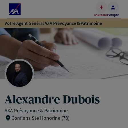
Espace
client
Assistance
Compte
Accéder
Votre Agent Général AXA Prévoyance & Patrimoine
au
contenu
principal
Accéder
au
pied
de
page
Alexandre Dubois
AXA Prévoyance & Patrimoine
Conflans Ste Honorine (78)