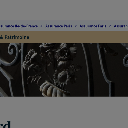
ssurance Île-de-France
Assurance Paris
Assurance Paris
Assuranc
 & Patrimoine
rd