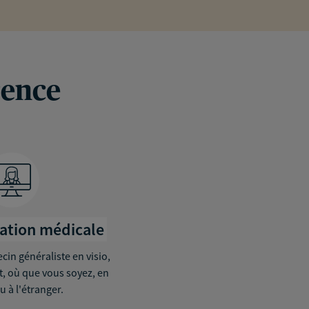
rence
tation médicale
in généraliste en visio,
it, où que vous soyez, en
u à l'étranger.