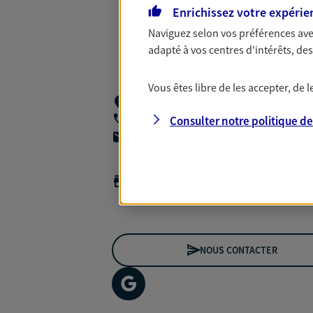
Enrichissez votre expérie
Naviguez selon vos préférences ave
adapté à vos centres d'intérêts, d
Vous êtes libre de les accepter, de
142 Rue De Rivoli,
75001 Paris
Consulter notre politique d
06 81 77 66 95
agencea2p.vincent.huard@axa.fr
Horaires :
Fermé
Ouvre le 10 août à 09:00
NOUS CONTACTER