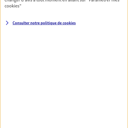
cookies
"
06 13 94 08 79
NOUS CONTACTER
Consulter notre politique de
cookies
VOIR NOTRE SITE WEB
N° Orias * (orias.fr) : 15000778
Jean Baptiste Gauthier
Conseiller AXA Epargne et Protection
92150 Suresnes
06 88 15 08 01
NOUS CONTACTER