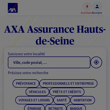
Espace
client
Assistance
Compte
Accéder
au
contenu
AXA Assurance Hauts-
principal
Accéder
de-Seine
au
pied
Saisissez votre localité
de
page
Précisez votre recherche
PRÉVOYANCE
PROFESSIONNELS ET ENTREPRISE
VÉHICULES
PRÊTS ET CRÉDITS
VOYAGES ET LOISIRS
SANTÉ
HABITATION
ÉPARGNE
RETRAITE
BANQUE