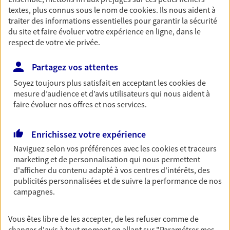
textes, plus connus sous le nom de
cookies
. Ils nous aident à
traiter des informations essentielles pour garantir la sécurité
06 20 00 56 53
du site et faire évoluer votre expérience en ligne, dans le
respect de votre vie privée.
NOUS CONTACTER
Partagez vos attentes
VOIR NOTRE SITE WEB
Soyez toujours plus satisfait en acceptant les
cookies
de
mesure d’audience et d’avis utilisateurs qui nous aident à
N° Orias * (orias.fr) : 26003828
faire évoluer nos offres et nos services.
Enrichissez votre expérience
Jean Philippe Le Stunff
Naviguez selon vos préférences avec les
cookies et traceurs
marketing et de personnalisation qui nous permettent
Agent général d'assurance exclusif AXA
d'afficher du contenu adapté à vos centres d'intérêts, des
Prévoyance & Patrimoine
publicités personnalisées et de suivre la performance de nos
1bis Villa Alexandrine, 92100 Boulogne Billancourt
campagnes.
Horaires :
Fermé
Ouvre demain à 09:00
Vous êtes libre de les accepter, de les refuser comme de
changer d'avis à tout moment en allant sur
"Paramétrer mes