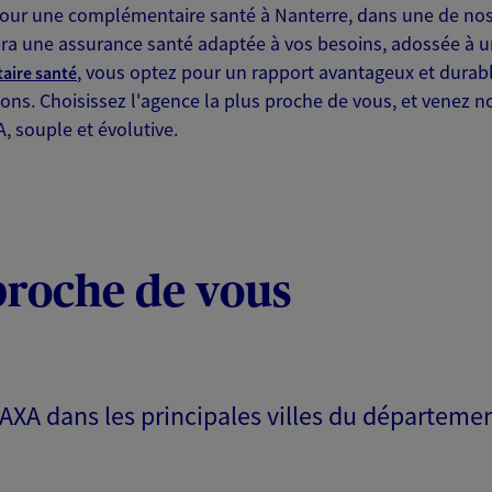
ur une complémentaire santé à Nanterre, dans une de nos
ra une assurance santé adaptée à vos besoins, adossée à u
NOUS CONTACTER
, vous optez pour un rapport avantageux et durab
aire santé
ITE WEB
ons. Choisissez l'agence la plus proche de vous, et venez n
 souple et évolutive.
rmann
 exclusif AXA Prévoyance &
proche de vous
- 7eme Etage 313 Terrasses De
:00
 AXA dans les principales villes du départeme
NOUS CONTACTER