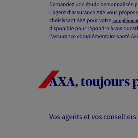
Demandez une étude personnalisée po
L'agent d'assurance AXA vous propose
01 01 01 01 01
choisissant AXA pour votre
complément
VOIR NOTRE S
disponible pour répondre à vos questi
l'assurance complémentaire santé AXA,
N° Orias * (orias.fr) : 15000779
Alexandre Her
Agent général d'assurance
AXA, toujours 
Patrimoine
Gestion Directe- A2p Terrasses 3 
L'arche, 92727 Nanterre Cedex
Horaires :
Ouvert
de 09:00 à 12:00
puis de 14:00 à 18
Vos agents et vos conseillers
01 01 01 01 01