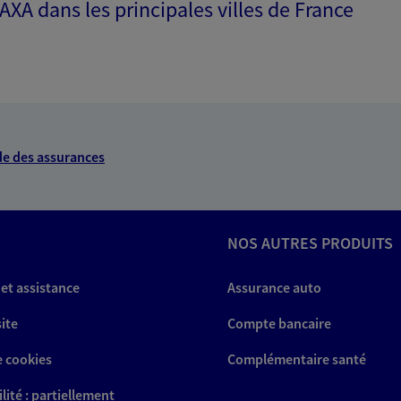
 AXA dans les principales villes de France
ITE WEB
za
 exclusif AXA Prévoyance &
e des assurances
errasse 3 - 7 Eme Etage 313
rre Cedex
NOS AUTRES PRODUITS
:00
 et assistance
Assurance auto
NOUS CONTACTER
site
Compte bancaire
ITE WEB
e cookies
Complémentaire santé
lité : partiellement