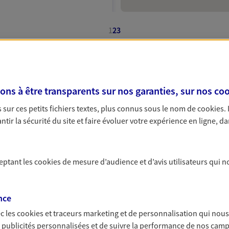
eme Etage 313 Terrasses De L
1
2
3
puis de 14:00 à 18:00 (sur
offres d'assurance AXA 
s à être transparents sur nos garanties, sur nos
coo
NOUS CONTACTER
sur ces petits fichiers textes, plus connus sous le nom de
cookies
.
ITE WEB
gences à Nanterre ou des spécialistes en assurances vous a
tir la sécurité du site et faire évoluer votre expérience en ligne, da
eilleure assurance pour votre voiture, mais aussi pour votr
ponible, AXA met un point d'honneur à vous offrir un excel
ceptant les
cookies
de mesure d’audience et d’avis utilisateurs qui n
aniere
 exclusif AXA Prévoyance &
anterre
nce
c les
cookies et traceurs
marketing et de personnalisation qui nous
- 7eme Etage 313 Terrasses De
es publicités personnalisées et de suivre la performance de nos cam