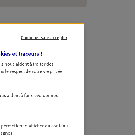
Continuer sans accepter
à Nanterre
kies et traceurs
!
 Ils nous aident à traiter des
ttendent pour répondre à toutes vos
ns le respect de votre vie privée.
e habitation et votre complémentaire
lent accompagnement grâce à nos
ous aident à faire évoluer nos
 permettent d'afficher du contenu
pagnes.