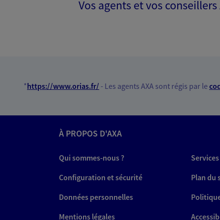
Vos agents et vos conseillers
VOIR NOTRE S
N° Orias * (orias.fr) : 07006973
Philippe Bokob
Agent général d'assurance
*
https://www.orias.fr/
- Les agents AXA sont régis par le
cod
Patrimoine
Administration Commerciale A2p T
Terrasse De L'arche, 92727 Nante
Horaires :
Ouvert
À PROPOS D'AXA
de 09:00 à 12:00
puis de 14:00 à 18
Qui sommes-nous ?
Services
01 01 01 01 01
Configuration et sécurité
Plan du 
VOIR NOTRE S
Données personnelles
Politiqu
N° Orias * (orias.fr) : 07006243
Mentions légales
Accessibi