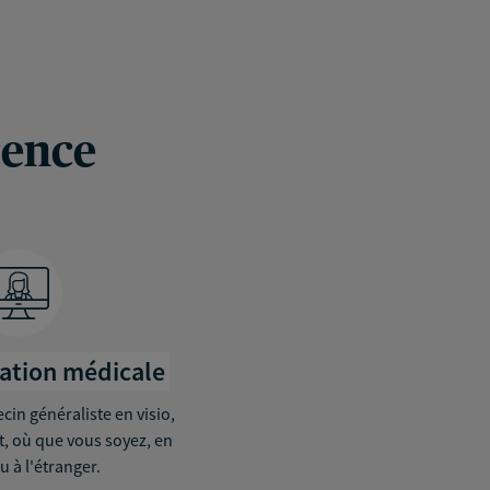
rence
tation médicale
in généraliste en visio,
it, où que vous soyez, en
u à l'étranger.