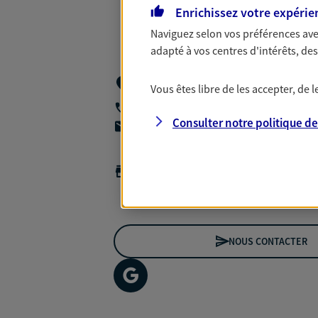
Enrichissez votre expérie
Naviguez selon vos préférences ave
adapté à vos centres d'intérêts, d
Gestion Directe- A2p Terrasses 3 - 7em
Vous êtes libre de les accepter, de
Terrasses De L'arche,
92727 Nanterre 
01 01 01 01 01
Consulter notre politique d
agencea2p.romain.legrand@axa.fr
Horaires :
Ouvert
de 09:00 à 12:00
puis de 14:00 à 18:00
NOUS CONTACTER