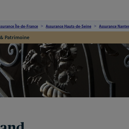
ssurance Île-de-France
Assurance Hauts-de-Seine
Assurance Nanter
 & Patrimoine
rand