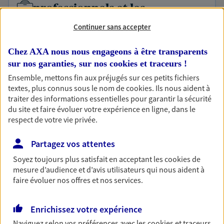
professionnels et les
entreprises
Continuer sans accepter
Comme vous, nous sommes des indépendants. Nous
bâtissons ensemble des solutions cohérentes pour
Chez AXA nous nous engageons à être transparents
protéger votre activité, vos collaborateurs... mais aussi
sur nos garanties, sur nos
cookies et traceurs
!
vous-même et votre famille.
Ensemble, mettons fin aux préjugés sur ces petits fichiers
textes, plus connus sous le nom de
cookies
. Ils nous aident à
traiter des informations essentielles pour garantir la sécurité
Accompagner vos projets de
du site et faire évoluer votre expérience en ligne, dans le
respect de votre vie privée.
vie
Achat immobilier, installation, départ à la retraite…
Partagez vos attentes
Autant de moments de vie qui nécessitent des solutions
Soyez toujours plus satisfait en acceptant les
cookies
de
d'assurance et d'épargne. Recevez un conseil d'expert
mesure d’audience et d’avis utilisateurs qui nous aident à
cohérent avec vos besoins
faire évoluer nos offres et nos services.
Vous aider à constituer une
Enrichissez votre expérience
épargne
Naviguez selon vos préférences avec les
cookies et traceurs