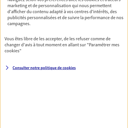
marketing et de personnalisation qui nous permettent
De nombreuses solutions s'offrent à vous pour faire
d'afficher du contenu adapté à vos centres d'intérêts, des
fructifier votre épargne. Laquelle correspond à vos
publicités personnalisées et de suivre la performance de nos
objectifs ? Rien ne remplace les conseils d'un expert :
campagnes.
Assurance vie, PER, Livret… Faisons le point ensemble !
Vous êtes libre de les accepter, de les refuser comme de
changer d'avis à tout moment en allant sur
"Paramétrer mes
Optimiser la gestion de votre
cookies
"
patrimoine
Gérez et optimisez votre patrimoine avec nos solutions
Consulter notre politique de
cookies
pour diversifier vos placements et protéger vos actifs.
Toutes nos solutions
Prévoyance & Patrimoine