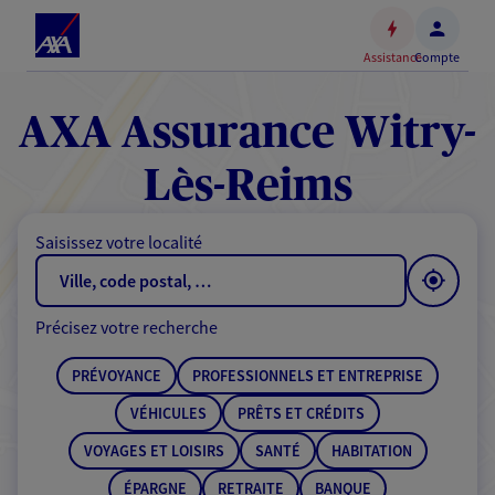
Espace
client
Assistance
Compte
Accéder
au
contenu
AXA Assurance Witry-
principal
Accéder
Lès-Reims
au
pied
Saisissez votre localité
de
page
Précisez votre recherche
PRÉVOYANCE
PROFESSIONNELS ET ENTREPRISE
VÉHICULES
PRÊTS ET CRÉDITS
VOYAGES ET LOISIRS
SANTÉ
HABITATION
ÉPARGNE
RETRAITE
BANQUE