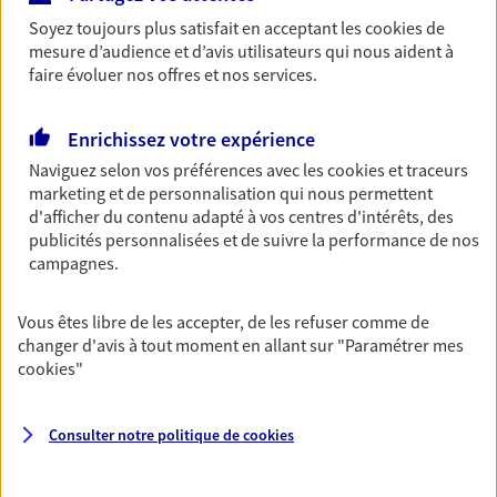
Horaires :
Fermé
Soyez toujours plus satisfait en acceptant les
cookies
de
Ouvre demain à 09:00
mesure d’audience et d’avis utilisateurs qui nous aident à
faire évoluer nos offres et nos services.
06 79 01 21 91
Enrichissez votre expérience
NOUS CONTACTER
Naviguez selon vos préférences avec les
cookies et traceurs
marketing et de personnalisation qui nous permettent
d'afficher du contenu adapté à vos centres d'intérêts, des
VOIR NOTRE SITE WEB
publicités personnalisées et de suivre la performance de nos
campagnes.
N° Orias * (orias.fr) : 26000866
Vous êtes libre de les accepter, de les refuser comme de
changer d'avis à tout moment en allant sur
"Paramétrer mes
cookies
"
Batonnier Gregory
Agent général d'assurance exclusif AXA
Prévoyance & Patrimoine
Consulter notre politique de
cookies
3 Rue Etienne Lenoir 1er Etage, 51420 Witry Les
Reims