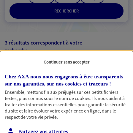
RECHERCHER
3 résultats correspondent à votre
recherche
Passer les
résultats
Continuer sans accepter
Liste
Carte
Chez AXA nous nous engageons à être transparents
sur nos garanties, sur nos
cookies et traceurs
!
Ensemble, mettons fin aux préjugés sur ces petits fichiers
textes, plus connus sous le nom de
cookies
. Ils nous aident à
Nicolas Robinet
traiter des informations essentielles pour garantir la sécurité
Agent général d'assurance exclusif AXA
du site et faire évoluer votre expérience en ligne, dans le
Prévoyance & Patrimoine
respect de votre vie privée.
3 Rue Etienne Lenoir 1er Etage, 51420 Witry Les
Reims
Partagez vos attentes