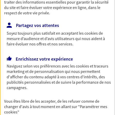
traiter des informations essentielles pour garantir la sécurité
06 10 62 30 41
du site et faire évoluer votre expérience en ligne, dans le
respect de votre vie privée.
NOUS CONTACTER
Partagez vos attentes
VOIR NOTRE SITE WEB
Soyez toujours plus satisfait en acceptant les
cookies
de
mesure d’audience et d’avis utilisateurs qui nous aident à
N° Orias * (orias.fr) : 17003359
faire évoluer nos offres et nos services.
Enrichissez votre expérience
Naviguez selon vos préférences avec les
cookies et traceurs
Julie Kechichian
marketing et de personnalisation qui nous permettent
d'afficher du contenu adapté à vos centres d'intérêts, des
Conseiller AXA Epargne et Protection
publicités personnalisées et de suivre la performance de nos
69150 Decines
campagnes.
06 84 13 13 97
Vous êtes libre de les accepter, de les refuser comme de
changer d'avis à tout moment en allant sur
"Paramétrer mes
cookies
"
NOUS CONTACTER