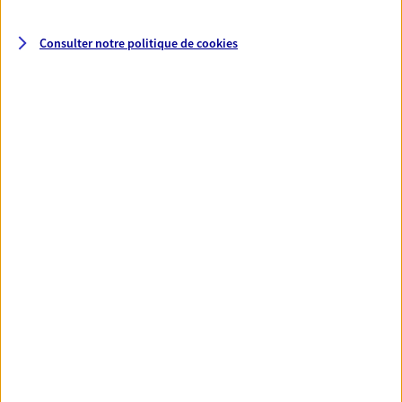
VOIR NOTRE SITE WEB
Consulter notre politique de
cookies
Celine Dede
Mandataire d'Assurance AXA Epargne et
Protection
69150 Decines Charpieu
06 24 05 53 24
NOUS CONTACTER
VOIR NOTRE SITE WEB
N° Orias * (orias.fr) : 22003479