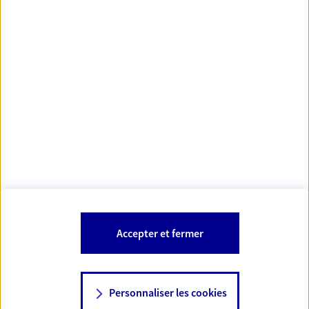
https://www.orias.fr/
code des
*
- Les agents AXA sont régis par le
assurances
À PROPOS D'AXA
NOS AUTRES PRODUITS
SITES AXA
Accepter et fermer
Personnaliser les cookies