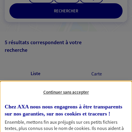
RECHERCHER
5 résultats correspondent à votre
recherche
Passer les
résultats
Liste
Carte
Continuer sans accepter
Delphine Choukadarian
Chez AXA nous nous engageons à être transparents
Mandataire d'Assurance AXA Epargne et
sur nos garanties, sur nos
cookies et traceurs
!
Protection
Ensemble, mettons fin aux préjugés sur ces petits fichiers
69150 Decines Charpieu
textes, plus connus sous le nom de
cookies
. Ils nous aident à