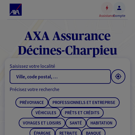
Espace
client
Assistance
Compte
Accéder
au
contenu
AXA Assurance
principal
Accéder
Décines-Charpieu
au
pied
Saisissez votre localité
de
page
Précisez votre recherche
PRÉVOYANCE
PROFESSIONNELS ET ENTREPRISE
VÉHICULES
PRÊTS ET CRÉDITS
VOYAGES ET LOISIRS
SANTÉ
HABITATION
ÉPARGNE
RETRAITE
BANQUE