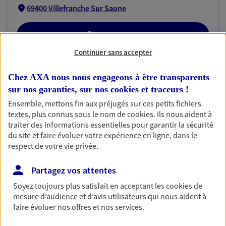
69400 Villefranche Sur Saone
06 03 01 62 09
Continuer sans accepter
NOUS CONTACTER
Chez AXA nous nous engageons à être transparents
VOIR NOTRE SITE WEB
sur nos garanties, sur nos
cookies et traceurs
!
Ensemble, mettons fin aux préjugés sur ces petits fichiers
N° Orias * (orias.fr) : 24005373
textes, plus connus sous le nom de
cookies
. Ils nous aident à
traiter des informations essentielles pour garantir la sécurité
du site et faire évoluer votre expérience en ligne, dans le
respect de votre vie privée.
Clément Jouassin
Partagez vos attentes
Conseiller AXA Epargne et Protection
Soyez toujours plus satisfait en acceptant les
cookies
de
69400 Villefranche Sur Saone
mesure d’audience et d’avis utilisateurs qui nous aident à
faire évoluer nos offres et nos services.
06 19 10 22 15