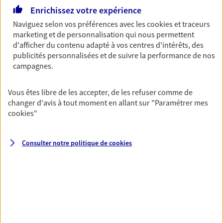
Enrichissez votre expérience
NOUS CONTACTER
Naviguez selon vos préférences avec les
cookies et traceurs
marketing et de personnalisation qui nous permettent
VOIR NOTRE SITE WEB
d'afficher du contenu adapté à vos centres d'intérêts, des
publicités personnalisées et de suivre la performance de nos
campagnes.
Vous êtes libre de les accepter, de les refuser comme de
Le Carboulec Evariste
changer d'avis à tout moment en allant sur
"Paramétrer mes
cookies
"
Agent général d'assurance exclusif AXA
Prévoyance & Patrimoine
Cabinet Gca Assurances 167 Rue Charles Germain,
Consulter notre politique de
cookies
69400 Villefranche Sur Saone
Horaires :
Ouvert
de 09:00 à 12:30
puis de 14:00 à 17:30
04 74 62 17 16