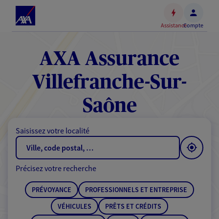
Espace
client
Assistance
Compte
Accéder
au
contenu
AXA Assurance
principal
Accéder
Villefranche-Sur-
au
pied
Saône
de
page
Saisissez votre localité
Précisez votre recherche
PRÉVOYANCE
PROFESSIONNELS ET ENTREPRISE
VÉHICULES
PRÊTS ET CRÉDITS