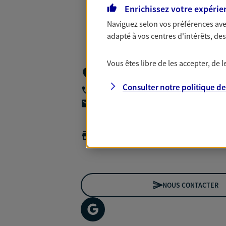
Enrichissez votre expérie
Naviguez selon vos préférences ave
adapté à vos centres d'intérêts, d
Vous êtes libre de les accepter, de
Cabinet Gca Assurances 167 Rue Charl
Villefranche Sur Saone
Consulter notre politique d
04 74 62 17 16
agencea2p.nicolas.adami@axa.fr
Horaires :
Fermé
Ouvre à 09:00
NOUS CONTACTER