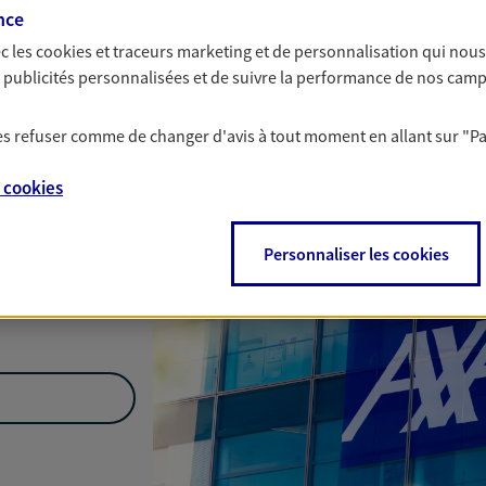
nce
Nous rencontrer
c les
cookies et traceurs
marketing et de personnalisation qui nous
es publicités personnalisées et de suivre la performance de nos cam
 les refuser comme de changer d'avis à tout moment en allant sur
"P
es Germain,
69400
e
cookies
Personnaliser les cookies