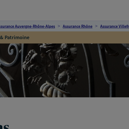
ssurance Auvergne-Rhône-Alpes
Assurance Rhône
Assurance Ville
 & Patrimoine
as