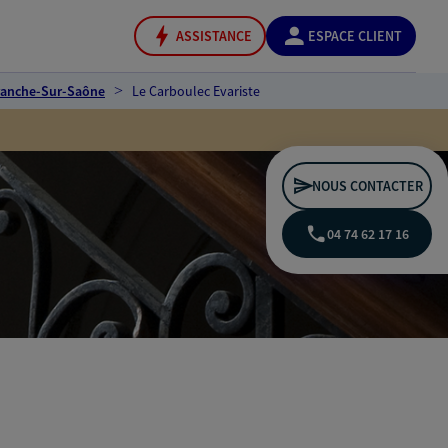
ASSISTANCE
ESPACE CLIENT
franche-Sur-Saône
Le Carboulec Evariste
NOUS CONTACTER
04 74 62 17 16