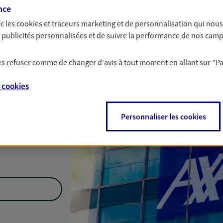
nce
Nous rencontrer
c les
cookies et traceurs
marketing et de personnalisation qui nous
es publicités personnalisées et de suivre la performance de nos cam
 les refuser comme de changer d'avis à tout moment en allant sur
"P
es Germain,
69400
e
cookies
r
Personnaliser les cookies