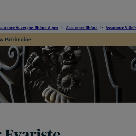
ssurance Auvergne-Rhône-Alpes
Assurance Rhône
Assurance Ville
 & Patrimoine
 Evariste