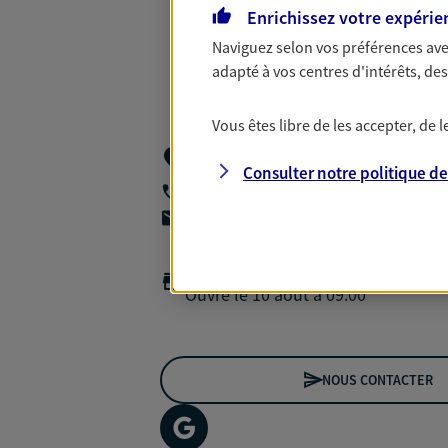
Enrichissez votre expérie
Naviguez selon vos préférences ave
adapté à vos centres d'intérêts, d
Vous êtes libre de les accepter, de
Cabinet Gca Assurances 167 Rue Charl
Villefranche Sur Saone
Consulter notre politique d
04 74 62 17 16
agencea2p.evariste.lecarboulec@axa.f
Horaires :
Fermé
Ouvre le 10 août à 09:00
NOUS CONTACTER