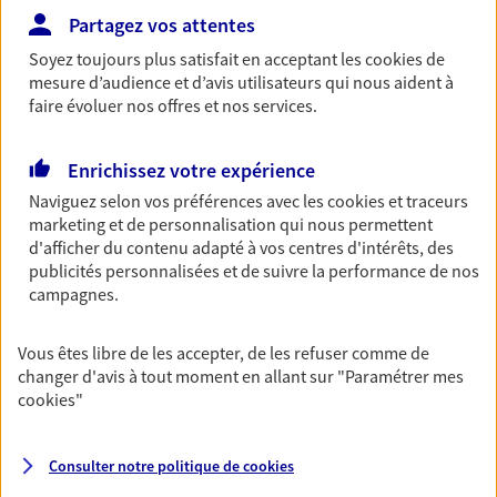
Découvrir l'offre Garantie Accidents de la Vie
Partagez vos attentes
Soyez toujours plus satisfait en acceptant les
cookies
de
OBTENIR UN TARIF EN LIGNE
mesure d’audience et d’avis utilisateurs qui nous aident à
faire évoluer nos offres et nos services.
Multirisque Entreprise
Enrichissez votre expérience
Gagnez en simplicité et en sérénité avec votre
Naviguez selon vos préférences avec les
cookies et traceurs
assurance multirisque entreprise. Un contrat
marketing et de personnalisation qui nous permettent
unique pour protéger vos locaux, matériels pro,
d'afficher du contenu adapté à vos centres d'intérêts, des
équipements et stocks… sans oublier votre
publicités personnalisées et de suivre la performance de nos
responsabilité civile.
campagnes.
Découvrir l'offre Multirisque Entreprise
Vous êtes libre de les accepter, de les refuser comme de
DEMANDER UN DEVIS
changer d'avis à tout moment en allant sur
"Paramétrer mes
cookies
"
VOIR TOUTES NOS OFFRES
Consulter notre politique de
cookies