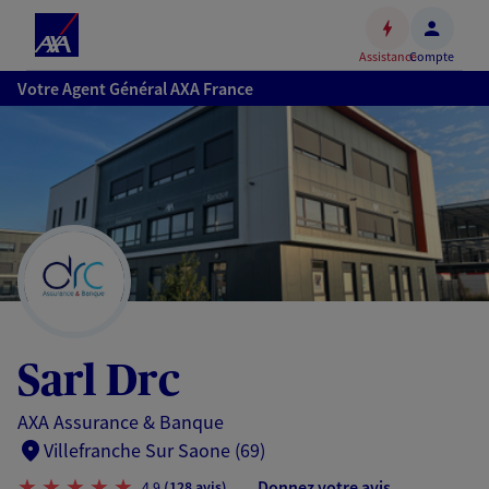
Espace
client
Assistance
Compte
Accéder
Votre Agent Général AXA France
au
contenu
principal
Accéder
au
pied
de
page
Sarl Drc
AXA Assurance & Banque
Villefranche Sur Saone (69)
Donnez votre avis
4,9
(128 avis)