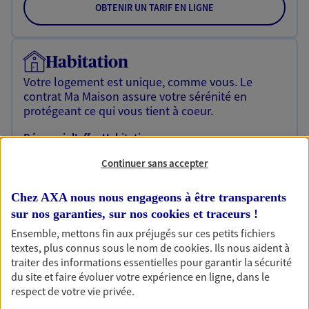
OBTENIR UN TARIF EN LIGNE
Habitation
Votre logement est unique, comme vous. Le
contrat Ma Maison assure votre sérénité en
protégeant ce qui vous tient à coeur.
Découvrir l'offre Habitation
Continuer sans accepter
OBTENIR UN TARIF EN LIGNE
Chez AXA nous nous engageons à être transparents
sur nos garanties, sur nos
cookies et traceurs
!
Garantie Accidents de la Vie
Ensemble, mettons fin aux préjugés sur ces petits fichiers
Bricoleuse, féru de jardinage, pâtissier en herbe
textes, plus connus sous le nom de
cookies
. Ils nous aident à
ou grande lectrice… personne n'est à l'abri d'un
traiter des informations essentielles pour garantir la sécurité
accident du quotidien. Avec Ma Protection
du site et faire évoluer votre expérience en ligne, dans le
Accident, protégez votre qualité de vie et vos
respect de votre vie privée.
revenus.