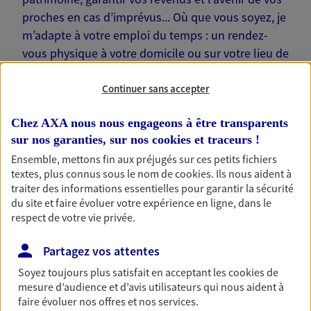
proches en cas d’imprévus... Où que vous soyez, je
m’adapte à votre emploi du temps : un rendez-
vous physique à votre domicile ou sur votre lieu de
travail… Je suis là pour échanger avec vous !
Continuer sans accepter
Chez AXA nous nous engageons à être transparents
sur nos garanties, sur nos
cookies et traceurs
!
Nos offres phares
Ensemble, mettons fin aux préjugés sur ces petits fichiers
textes, plus connus sous le nom de
cookies
. Ils nous aident à
traiter des informations essentielles pour garantir la sécurité
du site et faire évoluer votre expérience en ligne, dans le
respect de votre vie privée.
Épargne
Réalisez vos projets grâce à votre épargne : achat
Partagez vos attentes
immobilier, études des enfants ou voyage autour
du monde… Épargnez à votre rythme et
Soyez toujours plus satisfait en acceptant les
cookies
de
simplement, selon votre profil.
mesure d’audience et d’avis utilisateurs qui nous aident à
faire évoluer nos offres et nos services.