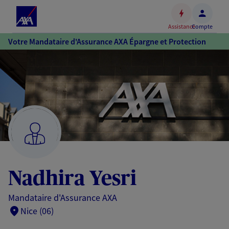
Espace
client
Assistance
Compte
Accéder
Votre Mandataire d'Assurance AXA Épargne et Protection
au
contenu
principal
Accéder
au
pied
de
page
Nadhira Yesri
Mandataire d'Assurance AXA
Nice (06)