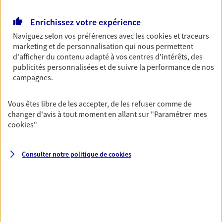
Retraite
Enrichissez votre expérience
Préparez sereinement ce nouveau chapitre de
Naviguez selon vos préférences avec les
cookies et traceurs
votre vie avec les conseils d'un expert. Découvrez
marketing et de personnalisation qui nous permettent
notre solution PER (Plan Epargne Retraite)
d'afficher du contenu adapté à vos centres d'intérêts, des
spécialement conçue pour la retraite.
publicités personnalisées et de suivre la performance de nos
campagnes.
Santé
Couvrez vos dépenses de santé ainsi que celles de
Vous êtes libre de les accepter, de les refuser comme de
votre famille avec la complémentaire santé qui
changer d'avis à tout moment en allant sur
"Paramétrer mes
vous ressemble.
cookies
"
Consulter notre politique de
cookies
Prévoyance
Pour un avenir serein, assurez-vous avec notre
contrat prévoyance. Préservez vos proches en cas
d'accident ou de maladie en optant pour les
garanties incapacité temporaire totale de travail,
invalidité ou de décès.