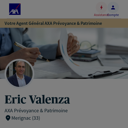
Espace
client
Assistance
Compte
Accéder
Votre Agent Général AXA Prévoyance & Patrimoine
au
contenu
principal
Accéder
au
pied
de
page
Eric Valenza
AXA Prévoyance & Patrimoine
Merignac (33)