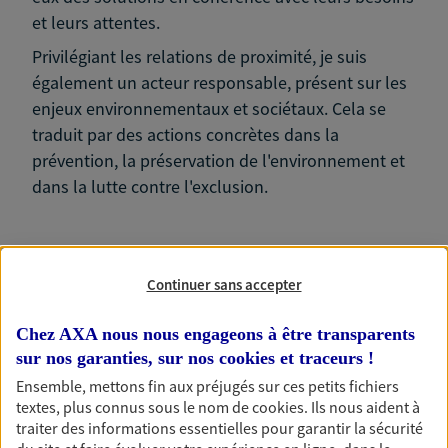
et leurs attentes.
Privilégiant les relations de proximité, je suis
également un acteur responsable, présent sur les
enjeux environnementaux et sociétaux. Cela se
traduit par des actions concrètes dans la
prévention, la préservation de l'environnement et
dans la lutte contre l'exclusion.
Continuer sans accepter
Nos expertises
Chez AXA nous nous engageons à être transparents
sur nos garanties, sur nos
cookies et traceurs
!
Ensemble, mettons fin aux préjugés sur ces petits fichiers
Accompagner les
textes, plus connus sous le nom de
cookies
. Ils nous aident à
traiter des informations essentielles pour garantir la sécurité
professionnels et les