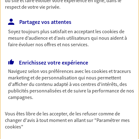
du site et faire évoluer votre expérience en ligne, dans le
entreprises
respect de votre vie privée.
Comme vous, nous sommes des indépendants. Nous
Partagez vos attentes
bâtissons ensemble des solutions cohérentes pour
protéger votre activité, vos collaborateurs... mais aussi
Soyez toujours plus satisfait en acceptant les
cookies
de
vous-même et votre famille.
mesure d’audience et d’avis utilisateurs qui nous aident à
faire évoluer nos offres et nos services.
Accompagner vos projets de
Enrichissez votre expérience
vie
Naviguez selon vos préférences avec les
cookies et traceurs
Achat immobilier, installation, départ à la retraite…
marketing et de personnalisation qui nous permettent
Autant de moments de vie qui nécessitent des solutions
d'afficher du contenu adapté à vos centres d'intérêts, des
d'assurance et d'épargne. Recevez un conseil d'expert
publicités personnalisées et de suivre la performance de nos
campagnes.
cohérent avec vos besoins
Vous êtes libre de les accepter, de les refuser comme de
Vous aider à constituer une
changer d'avis à tout moment en allant sur
"Paramétrer mes
cookies
"
épargne
De nombreuses solutions s'offrent à vous pour faire