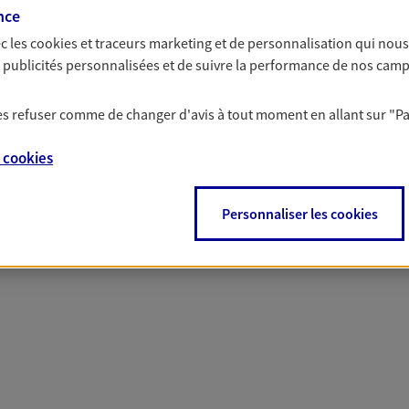
nce
c les
cookies et traceurs
marketing et de personnalisation qui nous
 nos offres Assurance &
es publicités personnalisées et de suivre la performance de nos cam
 les refuser comme de changer d'avis à tout moment en allant sur
"P
e
cookies
PARTICULIERS
PRO & ENTREPRISES
Personnaliser les cookies