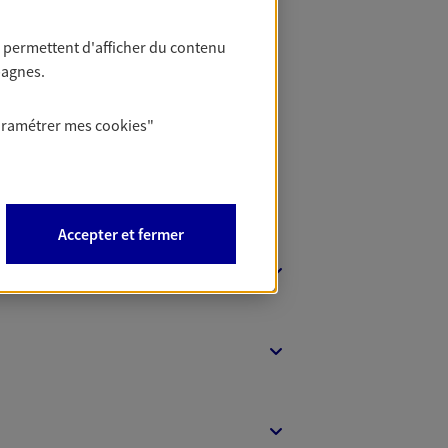
 permettent d'afficher du contenu
 Banque
pagnes.
aramétrer mes
cookies
"
Accepter et fermer