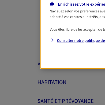
Enrichissez votre expérie
Naviguez selon vos préférences ave
Toutes
adapté à vos centres d'intérêts, d
Vous êtes libre de les accepter, de
Consulter notre politique d
VÉHICULES
HABITATION
SANTÉ ET PRÉVOYANCE