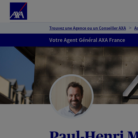
Espace client
Accéder au contenu principal
Accéder au pied de page
Trouvez une Agence ou un Conseiller AXA
A
Votre Agent Général AXA France
Paul-Henri M