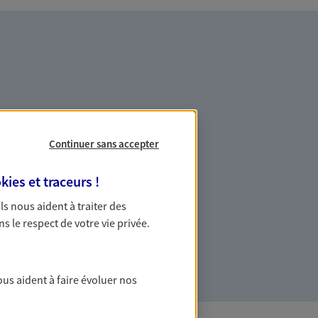
es professionnels et les
Continuer sans accepter
kies et traceurs
!
ommes des indépendants. Nous
 Ils nous aident à traiter des
des solutions cohérentes pour protéger
ns le respect de votre vie privée.
ollaborateurs... mais aussi vous-même et
ous aident à faire évoluer nos