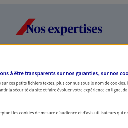
Nos expertises
dans la durée et la
Accompagner l
entreprises
s à être transparents sur nos garanties, sur nos
coo
rojets de vie tout au long de
Comme vous, nous s
sur ces petits fichiers textes, plus connus sous le nom de
cookies
.
us concevons notre métier : dans
bâtissons ensemble 
tir la sécurité du site et faire évoluer votre expérience en ligne, da
 C'est en apprenant à vous
votre activité, vos c
s de meilleures solutions.
votre famille.
ceptant les
cookies
de mesure d’audience et d’avis utilisateurs qui n