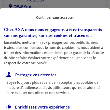
Protection
75019 Paris
Continuer sans accepter
07 61 91 71 72
Chez AXA nous nous engageons à être transparents
NOUS CONTACTER
sur nos garanties, sur nos
cookies et traceurs
!
Ensemble, mettons fin aux préjugés sur ces petits fichiers
VOIR NOTRE SITE WEB
textes, plus connus sous le nom de
cookies
. Ils nous aident à
traiter des informations essentielles pour garantir la sécurité
N° Orias * (orias.fr) : 26006847
du site et faire évoluer votre expérience en ligne, dans le
respect de votre vie privée.
Partagez vos attentes
Rachel Tobie
Soyez toujours plus satisfait en acceptant les
cookies
de
Mandataire d'Assurance AXA Epargne et
mesure d’audience et d’avis utilisateurs qui nous aident à
Protection
faire évoluer nos offres et nos services.
75019 Paris
Enrichissez votre expérience