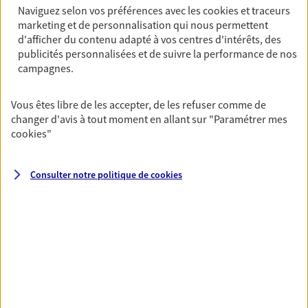
06 16 70 38 30
Naviguez selon vos préférences avec les
cookies et traceurs
marketing et de personnalisation qui nous permettent
NOUS CONTACTER
d'afficher du contenu adapté à vos centres d'intérêts, des
publicités personnalisées et de suivre la performance de nos
campagnes.
VOIR NOTRE SITE WEB
N° Orias * (orias.fr) : 15002223
Vous êtes libre de les accepter, de les refuser comme de
changer d'avis à tout moment en allant sur
"Paramétrer mes
cookies
"
Marie France Tmim
Consulter notre politique de
cookies
Mandataire d'Assurance AXA Epargne et
Protection
75019 Paris
06 15 45 78 34
NOUS CONTACTER