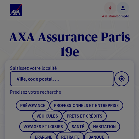
Espace
client
Assistance
Compte
Accéder
au
contenu
AXA Assurance Paris
principal
Accéder
19e
au
pied
Saisissez votre localité
de
page
Précisez votre recherche
PRÉVOYANCE
PROFESSIONNELS ET ENTREPRISE
VÉHICULES
PRÊTS ET CRÉDITS
VOYAGES ET LOISIRS
SANTÉ
HABITATION
ÉPARGNE
RETRAITE
BANQUE