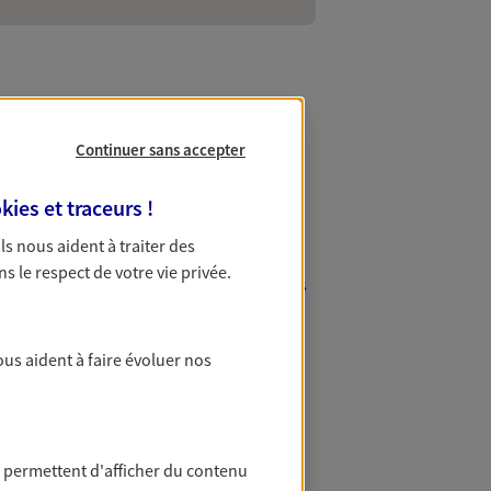
Continuer sans accepter
tenaire de
kies et traceurs
!
 Ils nous aident à traiter des
ns le respect de votre vie privée.
 à vos besoins. À seulement quelques
erlitz, venez nous rencontrez dans
urance habitation, une
ous aident à faire évoluer nos
s d'assurance adaptées à vos
 permettent d'afficher du contenu