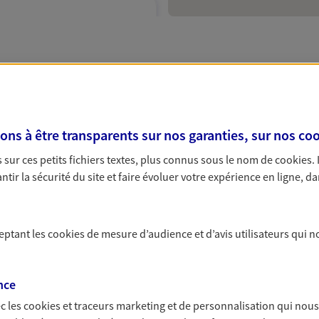
 exclusif AXA Prévoyance &
5 Paris
ème
is 5
: AXA, votre par
s à être transparents sur nos garanties, sur nos
coo
sur ces petits fichiers textes, plus connus sous le nom de
cookies
.
NOUS CONTACTER
tir la sécurité du site et faire évoluer votre expérience en ligne, da
e
à Paris 5
un ensemble de garanties et de services adaptés
ITE WEB
 Grande Galerie de l'Évolution situés près de la gare d'Aust
Seine. Si vous êtes à la recherche d'un agent expert en ass
ceptant les
cookies
de mesure d’audience et d’avis utilisateurs qui n
e
e auto, AXA assurance à Paris 5
vous propose des formule
nce
 Dumont
e
c les
cookies et traceurs
marketing et de personnalisation qui nous
 exclusif AXA Prévoyance &