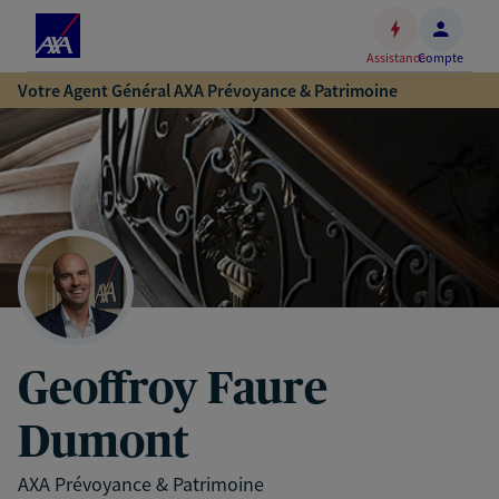
Espace
client
Assistance
Compte
Accéder
Votre Agent Général AXA Prévoyance & Patrimoine
au
contenu
principal
Accéder
au
pied
de
page
Geoffroy Faure
Dumont
AXA Prévoyance & Patrimoine