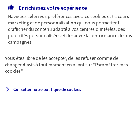
bâtissons ensemble des solutions cohérentes pour
Enrichissez votre expérience
protéger votre activité, vos collaborateurs... mais aussi
Naviguez selon vos préférences avec les
cookies et traceurs
vous-même et votre famille.
marketing et de personnalisation qui nous permettent
d'afficher du contenu adapté à vos centres d'intérêts, des
publicités personnalisées et de suivre la performance de nos
Accompagner vos projets de
campagnes.
vie
Achat immobilier, installation, départ à la retraite…
Vous êtes libre de les accepter, de les refuser comme de
changer d'avis à tout moment en allant sur
"Paramétrer mes
Autant de moments de vie qui nécessitent des solutions
cookies
"
d'assurance et d'épargne. Recevez un conseil d'expert
cohérent avec vos besoins
Consulter notre politique de
cookies
Vous aider à constituer une
épargne
De nombreuses solutions s'offrent à vous pour faire
fructifier votre épargne. Laquelle correspond à vos
objectifs ? Rien ne remplace les conseils d'un expert :