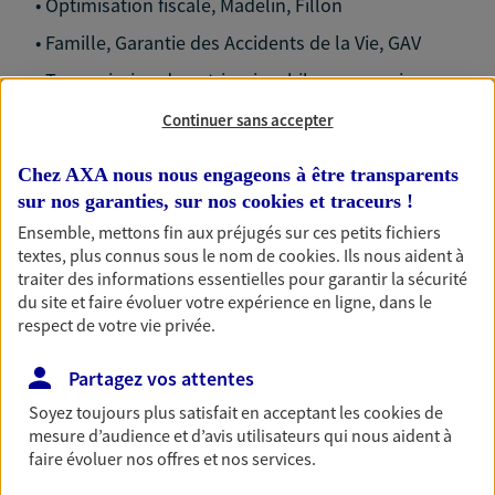
• Optimisation fiscale, Madelin, Fillon
• Famille, Garantie des Accidents de la Vie, GAV
• Transmission de patrimoine, bilan succession
• Entreprise, assurance homme clé, garanties
Continuer sans accepter
croisées entre associés
Chez AXA nous nous engageons à être transparents
sur nos garanties, sur nos
cookies et traceurs
!
Ensemble, mettons fin aux préjugés sur ces petits fichiers
textes, plus connus sous le nom de
cookies
. Ils nous aident à
traiter des informations essentielles pour garantir la sécurité
Nos expertises
du site et faire évoluer votre expérience en ligne, dans le
respect de votre vie privée.
Partagez vos attentes
Accompagner les
Soyez toujours plus satisfait en acceptant les
cookies
de
professionnels et les
mesure d’audience et d’avis utilisateurs qui nous aident à
entreprises
faire évoluer nos offres et nos services.
Comme vous, nous sommes des indépendants. Nous