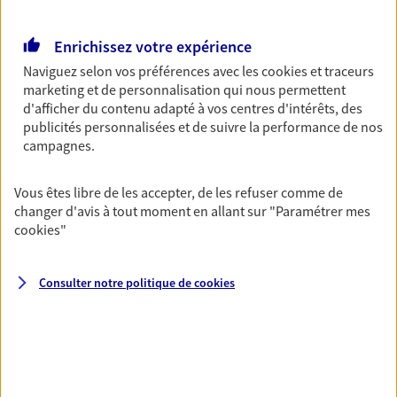
NOUS CONTACTER
Enrichissez votre expérience
VOIR NOTRE SITE WEB
Naviguez selon vos préférences avec les
cookies et traceurs
marketing et de personnalisation qui nous permettent
N° Orias * (orias.fr) : EI SALSET FABRICE (14005871); EI SAUVAT
d'afficher du contenu adapté à vos centres d'intérêts, des
JEAN PHILIPPE (14005874)
publicités personnalisées et de suivre la performance de nos
campagnes.
Vous êtes libre de les accepter, de les refuser comme de
Laurent Bellity
changer d'avis à tout moment en allant sur
"Paramétrer mes
Agent général d'assurance exclusif AXA
cookies
"
Prévoyance & Patrimoine
234 Rue Championnet, 75018 Paris
Consulter notre politique de
cookies
Horaires :
Fermé
Ouvre à 09:00
06 16 53 29 84