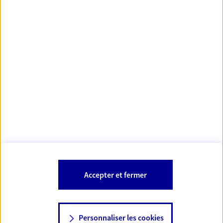
https://www.orias.fr/
code des
*
- Les agents AXA sont régis par le
assurances
À PROPOS D'AXA
NOS AUTRES PRODUITS
SITES AXA
Accepter et fermer
Personnaliser les cookies