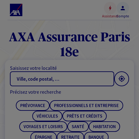
Espace
client
Assistance
Compte
Accéder
au
contenu
AXA Assurance Paris
principal
Accéder
18e
au
pied
Saisissez votre localité
de
page
Précisez votre recherche
PRÉVOYANCE
PROFESSIONNELS ET ENTREPRISE
VÉHICULES
PRÊTS ET CRÉDITS
VOYAGES ET LOISIRS
SANTÉ
HABITATION
ÉPARGNE
RETRAITE
BANQUE