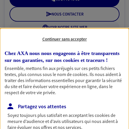
NOUS CONTACTER
VOIR NOTRE SITE WEB
Continuer sans accepter
N° Orias * (orias.fr) : 21004655
Chez AXA nous nous engageons à être transparents
sur nos garanties, sur nos
cookies et traceurs
!
Salset - Sauvat
Ensemble, mettons fin aux préjugés sur ces petits fichiers
textes, plus connus sous le nom de
cookies
. Ils nous aident à
Agents Généraux d'assurance exclusif AXA
traiter des informations essentielles pour garantir la sécurité
France
du site et faire évoluer votre expérience en ligne, dans le
9 Rue Etex, 75018 Paris
respect de votre vie privée.
Horaires :
Fermé
Ouvre à 10:00
Partagez vos attentes
Soyez toujours plus satisfait en acceptant les
cookies
de
01 42 89 90 80
mesure d’audience et d’avis utilisateurs qui nous aident à
faire évoluer nos offres et nos services.